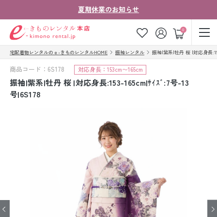
夏期休業のお知らせ
ゲスト
0
宅配着物レンタルのｅ-きものレンタルHOME
振袖レンタル
振袖|紫系|牡丹 桜 |対応身長:153-1
お気に入り
ログイン
カート
商品コード：6S178
対応身長：153cm〜165cm
ご利用ガイド
ご注文の流れ
振袖|紫系|牡丹 桜 |対応身長:153-165cm|ｻｲｽﾞ:7号-13
号|6S178
会社案内
よくあるご質問
きものコラム
お客様の声
法人・グループの
お問い合わせ
お客様はこちら
着物の種類から探す
七五三レンタル