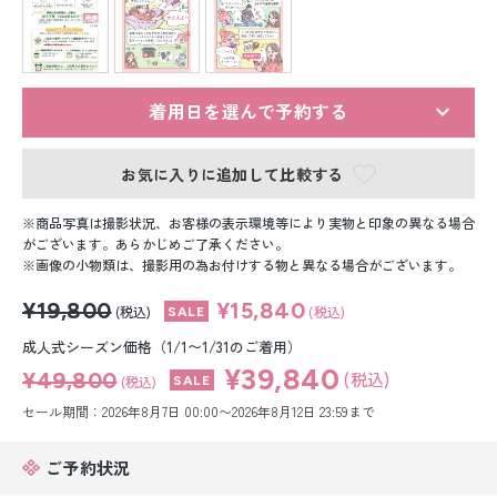
留袖レンタル
男性礼装レンタル
スーツレンタル
着用日を選んで予約する
色打掛&紋付袴レンタル
お気に入りに追加して比較する
白無垢&紋付袴レンタル
商品写真は撮影状況、お客様の表示環境等により実物と印象の異なる場合
がございます。あらかじめご了承ください。
画像の小物類は、撮影用の為お付けする物と異なる場合がございます。
引き振袖レンタル
¥19,800
¥15,840
(税込)
(税込)
小物販売品
成人式シーズン価格（1/1〜1/31のご着用）
¥39,840
¥49,800
(税込)
(税込)
セール期間：2026年8月7日 00:00〜2026年8月12日 23:59まで
ご予約状況