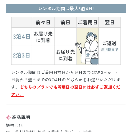
レンタル期間は最大3泊4日!
レンタル期間はご着用日前日から翌日までの2泊3日か、2
日前から翌日までの3泊4日のどちらかをお選びいただけま
す。
どちらのプランでも着用日の翌日には必ずご返却くだ
さい。
商品説明
振袖ﾚﾝﾀﾙ
成人式|結婚式|結納式|卒業式|初詣|ﾊﾟｰﾃｨｰ|式典