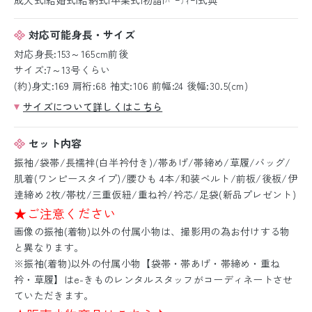
対応可能身長・サイズ
対応身長:153～165cm前後
サイズ:7～13号くらい
(約)身丈:169 肩裄:68 袖丈:106 前幅:24 後幅:30.5(cm)
サイズについて詳しくはこちら
セット内容
振袖/袋帯/長襦袢(白半衿付き)/帯あげ/帯締め/草履/バッグ/
肌着(ワンピースタイプ)/腰ひも 4本/和装ベルト/前板/後板/伊
逹締め 2枚/帯枕/三重仮紐/重ね衿/衿芯/足袋(新品プレゼント)
★ご注意ください
画像の振袖(着物)以外の付属小物は、撮影用の為お付けする物
と異なります。
※振袖(着物)以外の付属小物【袋帯・帯あげ・帯締め・重ね
衿・草履】はe-きものレンタルスタッフがコーディネートさせ
ていただきます。