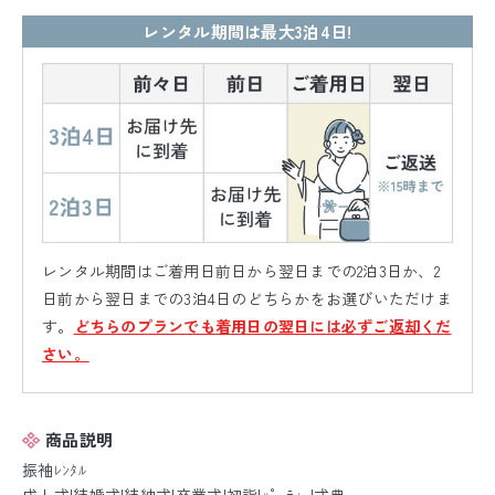
レンタル期間は最大3泊4日!
レンタル期間はご着用日前日から翌日までの2泊3日か、2
日前から翌日までの3泊4日のどちらかをお選びいただけま
す。
どちらのプランでも着用日の翌日には必ずご返却くだ
さい。
商品説明
振袖ﾚﾝﾀﾙ
成人式|結婚式|結納式|卒業式|初詣|ﾊﾟｰﾃｨｰ|式典