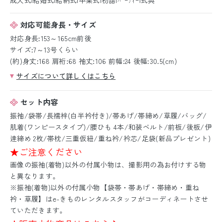
対応可能身長・サイズ
対応身長:153～165cm前後
サイズ:7～13号くらい
(約)身丈:168 肩裄:68 袖丈:106 前幅:24 後幅:30.5(cm)
サイズについて詳しくはこちら
セット内容
振袖/袋帯/長襦袢(白半衿付き)/帯あげ/帯締め/草履/バッグ/
肌着(ワンピースタイプ)/腰ひも 4本/和装ベルト/前板/後板/伊
逹締め 2枚/帯枕/三重仮紐/重ね衿/衿芯/足袋(新品プレゼント)
★ご注意ください
画像の振袖(着物)以外の付属小物は、撮影用の為お付けする物
と異なります。
※振袖(着物)以外の付属小物【袋帯・帯あげ・帯締め・重ね
衿・草履】はe-きものレンタルスタッフがコーディネートさせ
ていただきます。