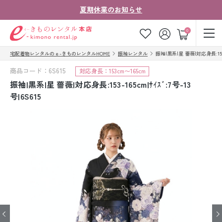
夏期休業のお知らせ
ゲスト
0
宅配着物レンタルのｅ-きものレンタルHOME
振袖レンタル
振袖|黒系|星 薔薇|対応身長:153-16
お気に入り
ログイン
カート
商品コード：6S615
対応身長：153cm〜165cm
ご利用ガイド
ご注文の流れ
振袖|黒系|星 薔薇|対応身長:153-165cm|ｻｲｽﾞ:7号-13
号|6S615
会社案内
よくあるご質問
きものコラム
お客様の声
法人・グループの
お問い合わせ
お客様はこちら
着物の種類から探す
七五三レンタル