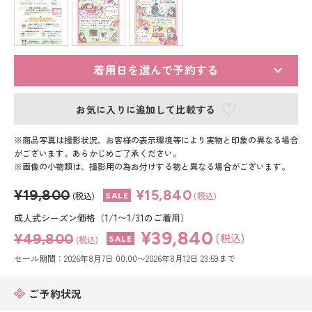
留袖レンタル
男性礼装レンタル
スーツレンタル
着用日を選んで予約する
色打掛&紋付袴レンタル
お気に入りに追加して比較する
白無垢&紋付袴レンタル
商品写真は撮影状況、お客様の表示環境等により実物と印象の異なる場合
がございます。あらかじめご了承ください。
画像の小物類は、撮影用の為お付けする物と異なる場合がございます。
引き振袖レンタル
¥19,800
¥15,840
(税込)
(税込)
小物販売品
成人式シーズン価格（1/1〜1/31のご着用）
¥39,840
¥49,800
(税込)
(税込)
セール期間：2026年8月7日 00:00〜2026年8月12日 23:59まで
ご予約状況