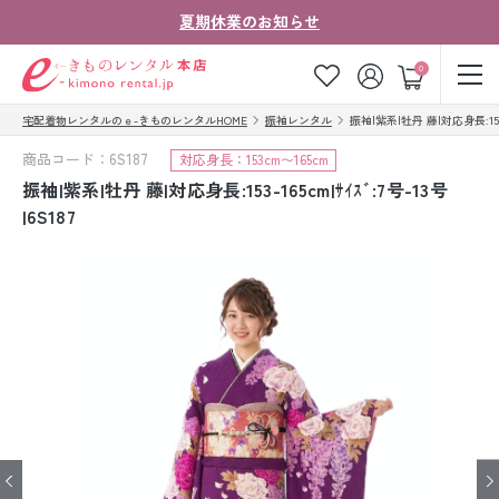
夏期休業のお知らせ
ゲスト
0
宅配着物レンタルのｅ-きものレンタルHOME
振袖レンタル
振袖|紫系|牡丹 藤|対応身長:153-16
お気に入り
ログイン
カート
商品コード：6S187
対応身長：153cm〜165cm
ご利用ガイド
ご注文の流れ
振袖|紫系|牡丹 藤|対応身長:153-165cm|ｻｲｽﾞ:7号-13号
|6S187
会社案内
よくあるご質問
きものコラム
お客様の声
法人・グループの
お問い合わせ
お客様はこちら
着物の種類から探す
七五三レンタル