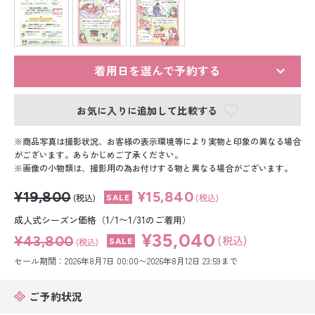
留袖レンタル
男性礼装レンタル
スーツレンタル
着用日を選んで予約する
色打掛&紋付袴レンタル
お気に入りに追加して比較する
白無垢&紋付袴レンタル
商品写真は撮影状況、お客様の表示環境等により実物と印象の異なる場合
がございます。あらかじめご了承ください。
画像の小物類は、撮影用の為お付けする物と異なる場合がございます。
引き振袖レンタル
¥19,800
¥15,840
(税込)
(税込)
小物販売品
成人式シーズン価格（1/1〜1/31のご着用）
¥35,040
¥43,800
(税込)
(税込)
セール期間：2026年8月7日 00:00〜2026年8月12日 23:59まで
ご予約状況