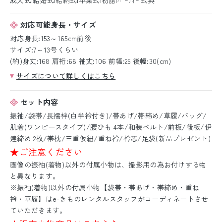
対応可能身長・サイズ
対応身長:153～165cm前後
サイズ:7～13号くらい
(約)身丈:168 肩裄:68 袖丈:106 前幅:25 後幅:30(cm)
サイズについて詳しくはこちら
セット内容
振袖/袋帯/長襦袢(白半衿付き)/帯あげ/帯締め/草履/バッグ/
肌着(ワンピースタイプ)/腰ひも 4本/和装ベルト/前板/後板/伊
逹締め 2枚/帯枕/三重仮紐/重ね衿/衿芯/足袋(新品プレゼント)
★ご注意ください
画像の振袖(着物)以外の付属小物は、撮影用の為お付けする物
と異なります。
※振袖(着物)以外の付属小物【袋帯・帯あげ・帯締め・重ね
衿・草履】はe-きものレンタルスタッフがコーディネートさせ
ていただきます。