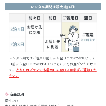
レンタル期間は最大3泊4日!
レンタル期間はご着用日前日から翌日までの2泊3日か、2
日前から翌日までの3泊4日のどちらかをお選びいただけま
す。
どちらのプランでも着用日の翌日には必ずご返却くだ
さい。
商品説明
振袖ﾚﾝﾀﾙ
成人式|結婚式|結納式|卒業式|初詣|ﾊﾟｰﾃｨｰ|式典