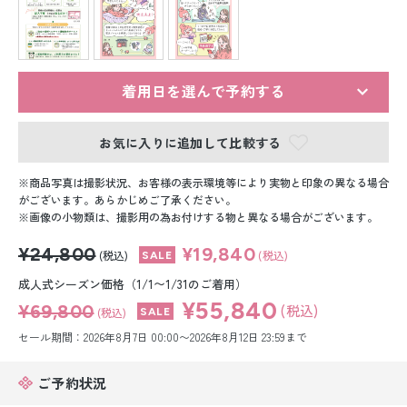
留袖レンタル
男性礼装レンタル
スーツレンタル
着用日を選んで予約する
色打掛&紋付袴レンタル
お気に入りに追加して比較する
白無垢&紋付袴レンタル
商品写真は撮影状況、お客様の表示環境等により実物と印象の異なる場合
がございます。あらかじめご了承ください。
画像の小物類は、撮影用の為お付けする物と異なる場合がございます。
引き振袖レンタル
¥24,800
¥19,840
(税込)
(税込)
小物販売品
成人式シーズン価格（1/1〜1/31のご着用）
¥55,840
¥69,800
(税込)
(税込)
セール期間：2026年8月7日 00:00〜2026年8月12日 23:59まで
ご予約状況