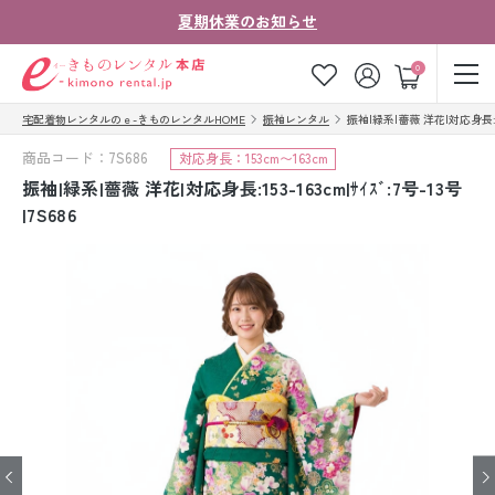
夏期休業のお知らせ
ゲスト
0
宅配着物レンタルのｅ-きものレンタルHOME
振袖レンタル
振袖|緑系|薔薇 洋花|対応身長:153-1
お気に入り
ログイン
カート
商品コード：7S686
対応身長：153cm〜163cm
ご利用ガイド
ご注文の流れ
振袖|緑系|薔薇 洋花|対応身長:153-163cm|ｻｲｽﾞ:7号-13号
|7S686
会社案内
よくあるご質問
きものコラム
お客様の声
法人・グループの
お問い合わせ
お客様はこちら
着物の種類から探す
七五三レンタル