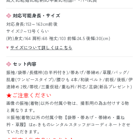
対応可能身長・サイズ
対応身長:153～163cm前後
サイズ:7～13号くらい
(約)身丈:164 肩裄:68 袖丈:103 前幅:24.5 後幅:30(cm)
サイズについて詳しくはこちら
セット内容
振袖/袋帯/長襦袢(白半衿付き)/帯あげ/帯締め/草履/バッグ/
肌着(ワンピースタイプ)/腰ひも 4本/和装ベルト/前板/後板/伊
逹締め 2枚/帯枕/三重仮紐/重ね衿/衿芯/足袋(新品プレゼント)
★ご注意ください
画像の振袖(着物)以外の付属小物は、撮影用の為お付けする物
と異なります。
※振袖(着物)以外の付属小物【袋帯・帯あげ・帯締め・重ね
衿・草履】はe-きものレンタルスタッフがコーディネートさせ
ていただきます。