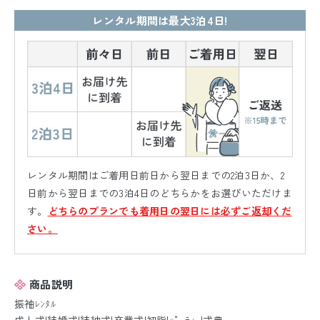
レンタル期間は最大3泊4日!
レンタル期間はご着用日前日から翌日までの2泊3日か、2
日前から翌日までの3泊4日のどちらかをお選びいただけま
す。
どちらのプランでも着用日の翌日には必ずご返却くだ
さい。
商品説明
振袖ﾚﾝﾀﾙ
成人式|結婚式|結納式|卒業式|初詣|ﾊﾟｰﾃｨｰ|式典