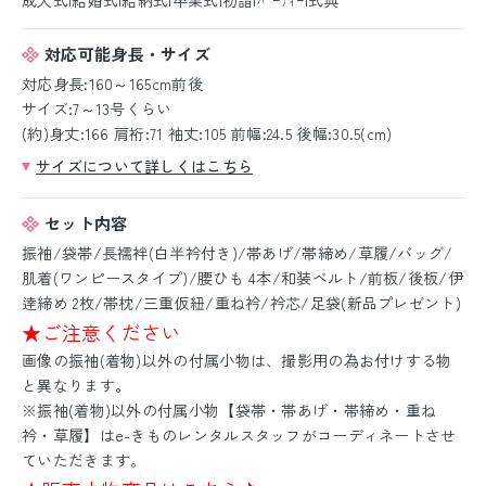
対応可能身長・サイズ
対応身長:160～165cm前後
サイズ:7～13号くらい
(約)身丈:166 肩裄:71 袖丈:105 前幅:24.5 後幅:30.5(cm)
サイズについて詳しくはこちら
セット内容
振袖/袋帯/長襦袢(白半衿付き)/帯あげ/帯締め/草履/バッグ/
肌着(ワンピースタイプ)/腰ひも 4本/和装ベルト/前板/後板/伊
逹締め 2枚/帯枕/三重仮紐/重ね衿/衿芯/足袋(新品プレゼント)
★ご注意ください
画像の振袖(着物)以外の付属小物は、撮影用の為お付けする物
と異なります。
※振袖(着物)以外の付属小物【袋帯・帯あげ・帯締め・重ね
衿・草履】はe-きものレンタルスタッフがコーディネートさせ
ていただきます。