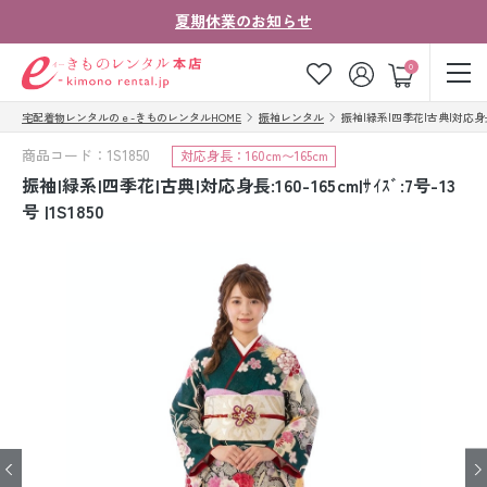
夏期休業のお知らせ
ゲスト
0
宅配着物レンタルのｅ-きものレンタルHOME
振袖レンタル
振袖|緑系|四季花|古典|対応身長:160-
お気に入り
ログイン
カート
商品コード：1S1850
対応身長：160cm〜165cm
ご利用ガイド
ご注文の流れ
振袖|緑系|四季花|古典|対応身長:160-165cm|ｻｲｽﾞ:7号-13
号 |1S1850
会社案内
よくあるご質問
きものコラム
お客様の声
法人・グループの
お問い合わせ
お客様はこちら
着物の種類から探す
七五三レンタル