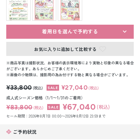
留袖レンタル
男性礼装レンタル
スーツレンタル
着用日を選んで予約する
色打掛&紋付袴レンタル
お気に入りに追加して比較する
白無垢&紋付袴レンタル
商品写真は撮影状況、お客様の表示環境等により実物と印象の異なる場合
がございます。あらかじめご了承ください。
画像の小物類は、撮影用の為お付けする物と異なる場合がございます。
引き振袖レンタル
¥33,800
¥27,040
(税込)
(税込)
小物販売品
成人式シーズン価格（1/1〜1/31のご着用）
¥67,040
¥83,800
(税込)
(税込)
セール期間：2026年8月7日 00:00〜2026年8月12日 23:59まで
ご予約状況