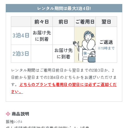
レンタル期間は最大3泊4日!
レンタル期間はご着用日前日から翌日までの2泊3日か、2
日前から翌日までの3泊4日のどちらかをお選びいただけま
す。
どちらのプランでも着用日の翌日には必ずご返却くだ
さい。
商品説明
振袖ﾚﾝﾀﾙ
成人式|結婚式|結納式|卒業式|初詣|ﾊﾟｰﾃｨｰ|式典