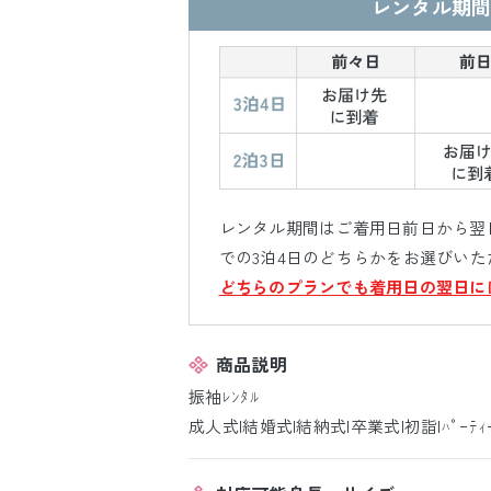
レンタル期間
レンタル期間はご着用日前日から翌日
での3泊4日のどちらかをお選びいた
どちらのプランでも着用日の翌日に
商品説明
振袖ﾚﾝﾀﾙ
成人式|結婚式|結納式|卒業式|初詣|ﾊﾟｰﾃｨ