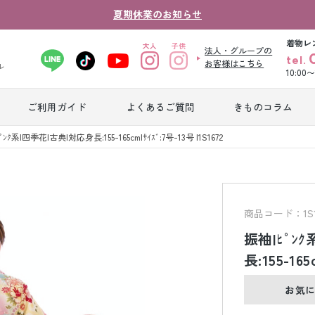
夏期休業のお知らせ
着物レ
法人・グループの
tel.
お客様はこちら
ル
10:00
ご利用ガイド
よくあるご質問
きものコラム
卒業式袴レンタ
ﾟﾝｸ系|四季花|古典|対応身長:155-165cm|ｻｲｽﾞ:7号-13号 |1S1672
振袖レンタル
産
ル
ジュニア着物レ
ジュニア洋装レ
ベ
ンタル
ンタル
タ
商品コード：1S1
振袖|ﾋﾟﾝ
男性礼装レンタ
長:155-165
色
スーツレンタル
ル
レ
お気