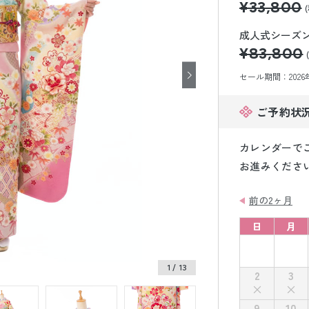
¥33,800
小物販売品
成人式シーズン価
¥83,800
セール期間：2026年8
ご予約状
カレンダーで
お進みくださ
前の2ヶ月
日
月
1
/ 13
2
3
9
10