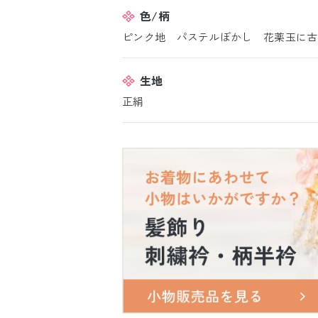
色/柄
ピンク地 パステルぼかし 花薬玉に古
生地
正絹