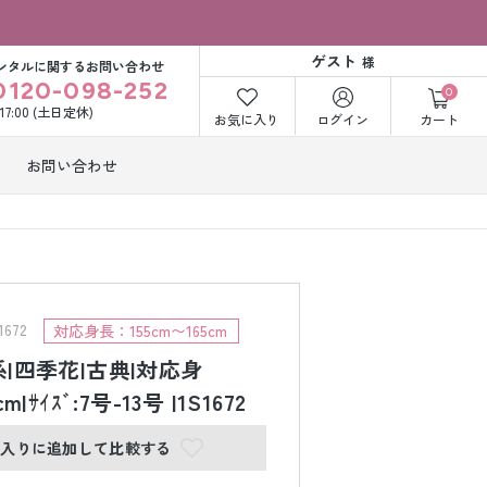
ゲスト
様
ンタルに関するお問い合わせ
0120-098-252
0
〜17:00 (土日定休)
お気に入り
ログイン
カート
お問い合わせ
訪問着・付下げ
着レンタル
レンタル
ビー洋装レン
紋付袴レンタル
ル
672
対応身長：155cm〜165cm
ｸ系|四季花|古典|対応身
cm|ｻｲｽﾞ:7号-13号 |1S1672
打掛&紋付袴
白無垢&紋付袴
ンタル
レンタル
に入りに追加して比較する