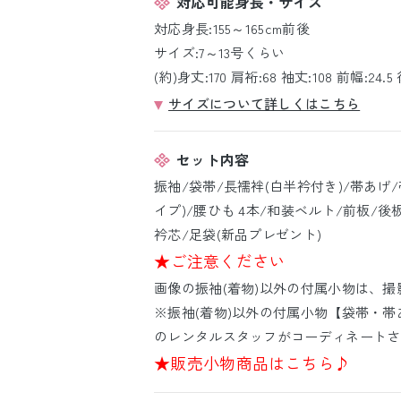
対応可能身長・サイズ
対応身長:155～165cm前後
サイズ:7～13号くらい
(約)身丈:170 肩裄:68 袖丈:108 前幅:24.5 
サイズについて詳しくはこちら
セット内容
振袖/袋帯/長襦袢(白半衿付き)/帯あげ
イプ)/腰ひも 4本/和装ベルト/前板/後
衿芯/足袋(新品プレゼント)
★ご注意ください
画像の振袖(着物)以外の付属小物は、
※振袖(着物)以外の付属小物【袋帯・帯
のレンタルスタッフがコーディネートさ
★販売小物商品はこちら♪