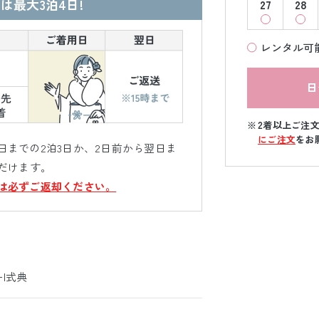
は最大3泊4日!
27
28
レンタル可
日
2着以上ご注
にご注文
をお
までの2泊3日か、2日前から翌日ま
だけます。
は必ずご返却ください。
ｰ|式典