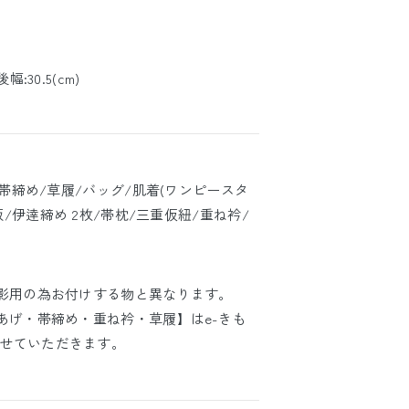
後幅:30.5(cm)
/帯締め/草履/バッグ/肌着(ワンピースタ
板/伊逹締め 2枚/帯枕/三重仮紐/重ね衿/
撮影用の為お付けする物と異なります。
あげ・帯締め・重ね衿・草履】はe-きも
せていただきます。