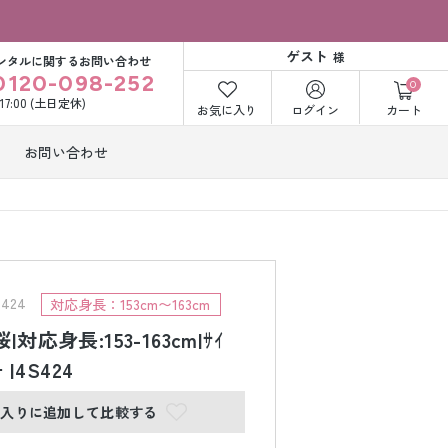
ゲスト
様
ンタルに関するお問い合わせ
0120-098-252
0
〜17:00 (土日定休)
お気に入り
ログイン
カート
お問い合わせ
訪問着・付下げ
着レンタル
レンタル
ビー洋装レン
紋付袴レンタル
ル
424
対応身長：153cm〜163cm
|対応身長:153-163cm|ｻｲ
 |4S424
打掛&紋付袴
白無垢&紋付袴
ンタル
レンタル
に入りに追加して比較する