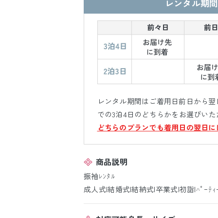
レンタル期間
レンタル期間はご着用日前日から翌日
での3泊4日のどちらかをお選びいた
どちらのプランでも着用日の翌日に
商品説明
振袖ﾚﾝﾀﾙ
成人式|結婚式|結納式|卒業式|初詣|ﾊﾟｰﾃｨ