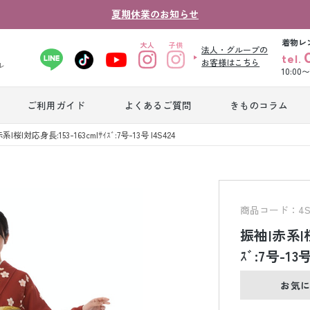
夏期休業のお知らせ
着物レ
法人・グループの
tel.
お客様はこちら
ル
10:00
ご利用ガイド
よくあるご質問
きものコラム
卒業式袴レンタ
系|桜|対応身長:153-163cm|ｻｲｽﾞ:7号-13号 |4S424
振袖レンタル
産
ル
ジュニア着物レ
ジュニア洋装レ
ベ
ンタル
ンタル
タ
商品コード：4S
振袖|赤系|桜
男性礼装レンタ
ｽﾞ:7号-13号
色
スーツレンタル
ル
レ
お気