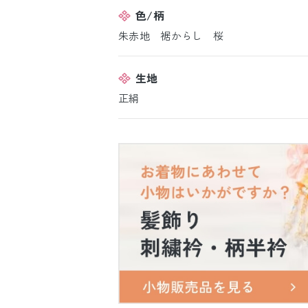
色/柄
朱赤地 裾からし 桜
生地
正絹