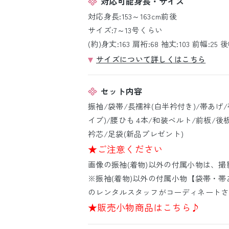
対応可能身長・サイズ
対応身長:153～163cm前後
サイズ:7～13号くらい
(約)身丈:163 肩裄:68 袖丈:103 前幅:25 後幅
サイズについて詳しくはこちら
セット内容
振袖/袋帯/長襦袢(白半衿付き)/帯あげ
イプ)/腰ひも 4本/和装ベルト/前板/後
衿芯/足袋(新品プレゼント)
★ご注意ください
画像の振袖(着物)以外の付属小物は、
※振袖(着物)以外の付属小物【袋帯・帯
のレンタルスタッフがコーディネートさ
★販売小物商品はこちら♪