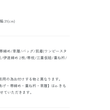
:31(cm)
/帯締め/草履/バッグ/肌着(ワンピースタ
板/伊逹締め 2枚/帯枕/三重仮紐/重ね衿/
撮影用の為お付けする物と異なります。
あげ・帯締め・重ね衿・草履】はe-きも
せていただきます。