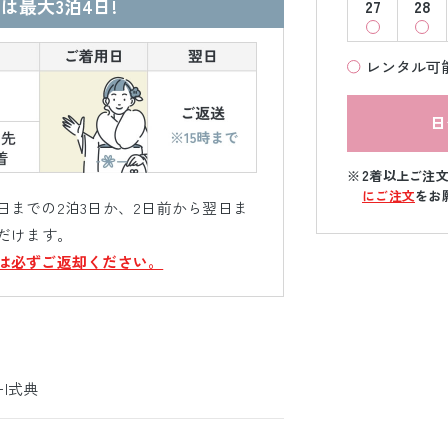
は最大3泊4日!
27
28
レンタル可
日
2着以上ご注
にご注文
をお
までの2泊3日か、2日前から翌日ま
だけます。
は必ずご返却ください。
ｰ|式典