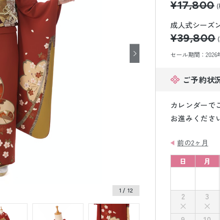
¥17,800
小物販売品
成人式シーズン価
¥39,800
セール期間：2026年8
ご予約状
カレンダーで
お進みくださ
前の2ヶ月
日
月
1
/ 12
2
3
9
10