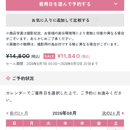
留袖レンタル
着用日を選んで予約する
男性礼装レンタル
お気に入りに追加して比較する
スーツレンタル
商品写真は撮影状況、お客様の表示環境等により実物と印象の異なる場合
がございます。あらかじめご了承ください。
色打掛&紋付袴レンタル
画像の小物類は、撮影用の為お付けする物と異なる場合がございます。
¥14,800
¥11,840
白無垢&紋付袴レンタル
(税込)
(税込)
セール期間：2026年8月7日 00:00〜2026年8月12日 23:59まで
引き振袖レンタル
ご予約状況
小物販売品
カレンダーでご着用日を選択した上で、ご予約にお進みくださ
い。
2026年08月
前の2ヶ月
次の2ヶ月
日
月
火
水
木
金
土