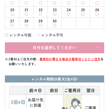
20
21
22
23
24
25
26
27
28
29
30
レンタル可能
レンタル不可
日付を選択してください
2着以上ご注文の際、
着用日が異なる場合は着用日ごとにご注文
を
お願いいたします。
レンタル期間は最大3泊4日!