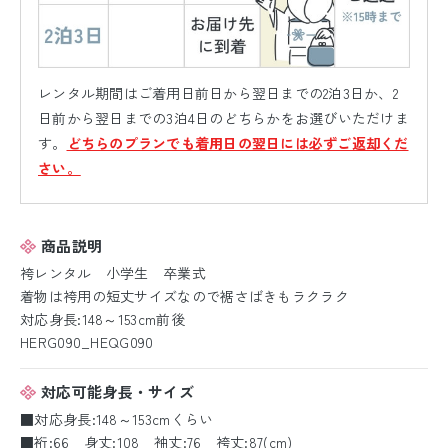
レンタル期間はご着用日前日から翌日までの2泊3日か、2
日前から翌日までの3泊4日のどちらかをお選びいただけま
す。
どちらのプランでも着用日の翌日には必ずご返却くだ
さい。
商品説明
袴レンタル 小学生 卒業式
着物は袴用の短丈サイズなので裾さばきもラクラク
対応身長:148～153cm前後
HERG090_HEQG090
対応可能身長・サイズ
■対応身長:148～153cmくらい
■裄:66 身丈:108 袖丈:76 袴丈:87(cm)