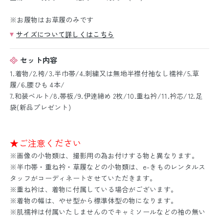
※お履物はお草履のみです
サイズについて詳しくはこちら
セット内容
1.着物/2.袴/3.半巾帯/4.刺繍又は無地半襟付袖なし襦袢/5.草
履/6.腰ひも 4本/
7.和装ベルト/8.帯板/9.伊逹締め 2枚/10.重ね衿/11.衿芯/12.足
袋(新品プレゼント)
★ご注意ください
※画像の小物類は、撮影用の為お付けする物と異なります。
※半巾帯・重ね衿・草履などの小物類は、e-きものレンタルス
タッフがコーディネートさせていただきます。
※重ね衿は、着物に付属している場合がございます。
※着物の幅は、やせ型から標準体型の物になります。
※肌襦袢は付属いたしませんのでキャミソールなどの袖の無い