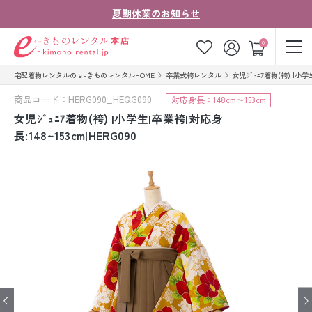
夏期休業のお知らせ
ゲスト
0
宅配着物レンタルのｅ-きものレンタルHOME
卒業式袴レンタル
女児ｼﾞｭﾆｱ着物(袴) |小学生
お気に入り
ログイン
カート
商品コード：HERG090_HEQG090
対応身長：148cm〜153cm
ご利用ガイド
ご注文の流れ
女児ｼﾞｭﾆｱ着物(袴) |小学生|卒業袴|対応身
長:148~153cm|HERG090
会社案内
よくあるご質問
きものコラム
お客様の声
法人・グループの
お問い合わせ
お客様はこちら
着物の種類から探す
七五三レンタル