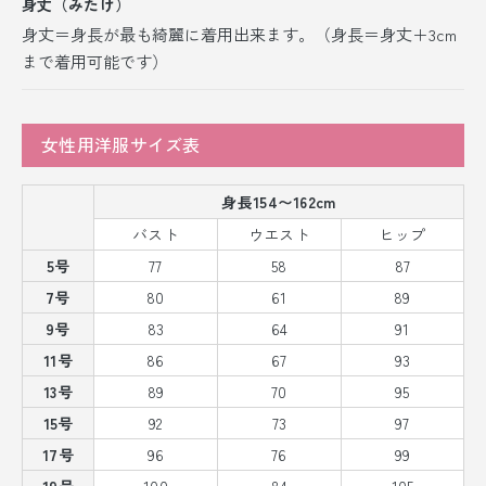
身丈（みたけ）
身丈＝身長が最も綺麗に着用出来ます。（身長＝身丈＋3cm
まで着用可能です）
女性用洋服サイズ表
身長154〜162cm
バスト
ウエスト
ヒップ
5号
77
58
87
7号
80
61
89
9号
83
64
91
11号
86
67
93
13号
89
70
95
15号
92
73
97
17号
96
76
99
19号
100
84
105