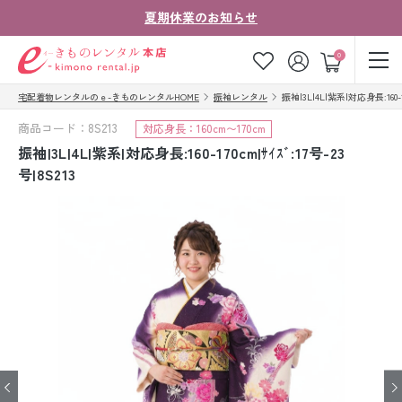
夏期休業のお知らせ
ゲスト
0
宅配着物レンタルのｅ-きものレンタルHOME
振袖レンタル
振袖|3L|4L|紫系|対応身長:160-17
お気に入り
ログイン
カート
商品コード：8S213
対応身長：160cm〜170cm
ご利用ガイド
ご注文の流れ
振袖|3L|4L|紫系|対応身長:160-170cm|ｻｲｽﾞ:17号-23
号|8S213
会社案内
よくあるご質問
きものコラム
お客様の声
法人・グループの
お問い合わせ
お客様はこちら
着物の種類から探す
七五三レンタル