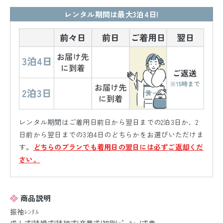
レンタル期間は最大3泊4日!
レンタル期間はご着用日前日から翌日までの2泊3日か、2
日前から翌日までの3泊4日のどちらかをお選びいただけま
す。
どちらのプランでも着用日の翌日には必ずご返却くだ
さい。
商品説明
振袖ﾚﾝﾀﾙ
成人式|結婚式|結納式|卒業式|初詣|ﾊﾟｰﾃｨｰ|式典