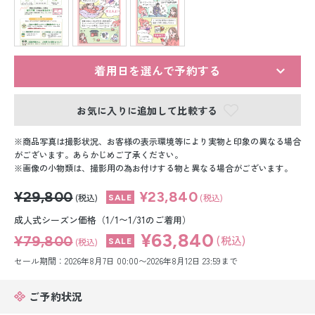
留袖レンタル
男性礼装レンタル
スーツレンタル
着用日を選んで予約する
色打掛&紋付袴レンタル
お気に入りに追加して比較する
白無垢&紋付袴レンタル
商品写真は撮影状況、お客様の表示環境等により実物と印象の異なる場合
がございます。あらかじめご了承ください。
画像の小物類は、撮影用の為お付けする物と異なる場合がございます。
引き振袖レンタル
¥29,800
¥23,840
(税込)
(税込)
小物販売品
成人式シーズン価格（1/1〜1/31のご着用）
¥63,840
¥79,800
(税込)
(税込)
セール期間：2026年8月7日 00:00〜2026年8月12日 23:59まで
ご予約状況