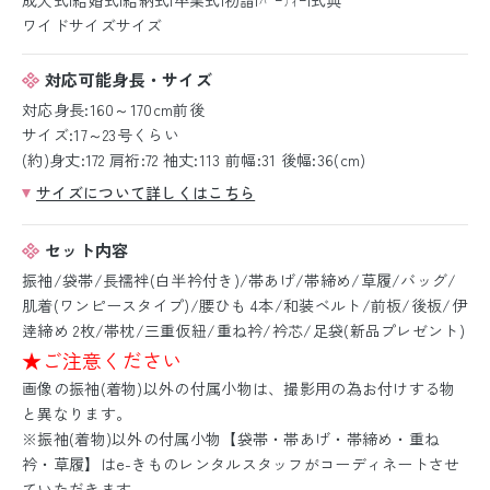
ワイドサイズサイズ
対応可能身長・サイズ
対応身長:160～170cm前後
サイズ:17～23号くらい
(約)身丈:172 肩裄:72 袖丈:113 前幅:31 後幅:36(cm)
サイズについて詳しくはこちら
セット内容
振袖/袋帯/長襦袢(白半衿付き)/帯あげ/帯締め/草履/バッグ/
肌着(ワンピースタイプ)/腰ひも 4本/和装ベルト/前板/後板/伊
逹締め 2枚/帯枕/三重仮紐/重ね衿/衿芯/足袋(新品プレゼント)
★ご注意ください
画像の振袖(着物)以外の付属小物は、撮影用の為お付けする物
と異なります。
※振袖(着物)以外の付属小物【袋帯・帯あげ・帯締め・重ね
衿・草履】はe-きものレンタルスタッフがコーディネートさせ
ていただきます。