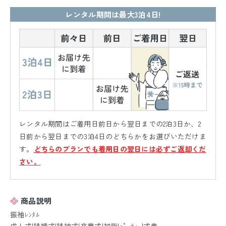
レンタル期間は最大3泊4日!
レンタル期間はご着用日前日から翌日までの2泊3日か、2
日前から翌日までの3泊4日のどちらかをお選びいただけま
す。
どちらのプランでも着用日の翌日には必ずご返却くだ
さい。
商品説明
振袖ﾚﾝﾀﾙ
成人式|結婚式|結納式|卒業式|初詣|ﾊﾟｰﾃｨｰ|式典