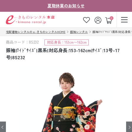
夏期休業のお知らせ
ゲスト
0
宅配着物レンタルのｅ-きものレンタルHOME
振袖レンタル
振袖|ﾜｲﾄﾞｻｲｽﾞ|黒系|対応身長:153
お気に入り
ログイン
カート
商品コード：8S232
対応身長：153cm〜162cm
ご利用ガイド
ご注文の流れ
振袖|ﾜｲﾄﾞｻｲｽﾞ|黒系|対応身長:153-162cm|ｻｲｽﾞ:13号-17
号|8S232
会社案内
よくあるご質問
きものコラム
お客様の声
法人・グループの
お問い合わせ
お客様はこちら
着物の種類から探す
七五三レンタル