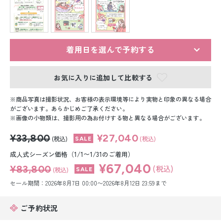
留袖レンタル
男性礼装レンタル
スーツレンタル
着用日を選んで予約する
色打掛&紋付袴レンタル
お気に入りに追加して比較する
白無垢&紋付袴レンタル
商品写真は撮影状況、お客様の表示環境等により実物と印象の異なる場合
がございます。あらかじめご了承ください。
画像の小物類は、撮影用の為お付けする物と異なる場合がございます。
引き振袖レンタル
¥33,800
¥27,040
(税込)
(税込)
小物販売品
成人式シーズン価格（1/1〜1/31のご着用）
¥67,040
¥83,800
(税込)
(税込)
セール期間：2026年8月7日 00:00〜2026年8月12日 23:59まで
ご予約状況