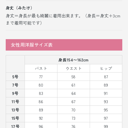
身丈（みたけ）
身丈＝身長が最も綺麗に着用出来ます。（身長＝身丈＋3cm
まで着用可能です）
女性用洋服サイズ表
身長154〜162cm
バスト
ウエスト
ヒップ
5号
77
58
87
7号
80
61
89
9号
83
64
91
11号
86
67
93
13号
89
70
95
15号
92
73
97
17号
96
76
99