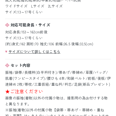
ワイドサイズ Lサイズ 2Lサイズ
サイズ:13～17号くらい
対応可能身長・サイズ
対応身長:153～162cm前後
サイズ:13～17号くらい
(約)身丈:162 肩裄:70 袖丈:106 前幅:26.5 後幅:32.5(cm)
サイズについて詳しくはこちら
セット内容
振袖/袋帯/長襦袢(白半衿付き)/帯あげ/帯締め/草履/バッグ/
肌着(ワンピースタイプ)/腰ひも 4本/和装ベルト/前板/後板/伊
逹締め 2枚/帯枕/三重仮紐/重ね衿/衿芯/足袋(新品プレゼント)
★ご注意ください
画像の振袖(着物)以外の付属小物は、撮影用の為お付けする物
と異なります。
※振袖(着物)以外の付属小物【袋帯・帯あげ・帯締め・重ね
衿・草履】はe-きものレンタルスタッフがコーディネートさせ