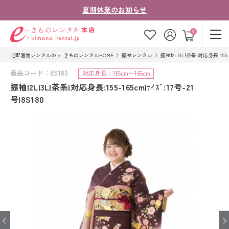
夏期休業のお知らせ
ゲスト
0
宅配着物レンタルのｅ-きものレンタルHOME
振袖レンタル
振袖|2L|3L|茶系|対応身長:155-16
お気に入り
ログイン
カート
商品コード：8S180
対応身長：155cm〜165cm
ご利用ガイド
ご注文の流れ
振袖|2L|3L|茶系|対応身長:155-165cm|ｻｲｽﾞ:17号-21
号|8S180
会社案内
よくあるご質問
きものコラム
お客様の声
法人・グループの
お問い合わせ
お客様はこちら
着物の種類から探す
七五三レンタル