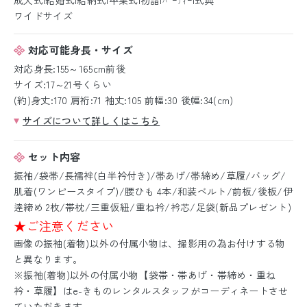
ワイドサイズ
対応可能身長・サイズ
対応身長:155～165cm前後
サイズ:17～21号くらい
(約)身丈:170 肩裄:71 袖丈:105 前幅:30 後幅:34(cm)
サイズについて詳しくはこちら
セット内容
振袖/袋帯/長襦袢(白半衿付き)/帯あげ/帯締め/草履/バッグ/
肌着(ワンピースタイプ)/腰ひも 4本/和装ベルト/前板/後板/伊
逹締め 2枚/帯枕/三重仮紐/重ね衿/衿芯/足袋(新品プレゼント)
★ご注意ください
画像の振袖(着物)以外の付属小物は、撮影用の為お付けする物
と異なります。
※振袖(着物)以外の付属小物【袋帯・帯あげ・帯締め・重ね
衿・草履】はe-きものレンタルスタッフがコーディネートさせ
ていただきます。