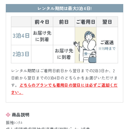
レンタル期間は最大3泊4日!
レンタル期間はご着用日前日から翌日までの2泊3日か、2
日前から翌日までの3泊4日のどちらかをお選びいただけま
す。
どちらのプランでも着用日の翌日には必ずご返却くだ
さい。
商品説明
振袖ﾚﾝﾀﾙ
成人式|結婚式|結納式|卒業式|初詣|ﾊﾟｰﾃｨｰ|式典