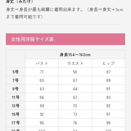
身丈（みたけ）
身丈＝身長が最も綺麗に着用出来ます。（身長＝身丈＋3cm
まで着用可能です）
女性用洋服サイズ表
身長154〜162cm
バスト
ウエスト
ヒップ
5号
77
58
87
7号
80
61
89
9号
83
64
91
11号
86
67
93
13号
89
70
95
15号
92
73
97
17号
96
76
99
19号
100
84
105