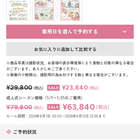
留袖レンタル
男性礼装レンタル
スーツレンタル
着用日を選んで予約する
色打掛&紋付袴レンタル
お気に入りに追加して比較する
白無垢&紋付袴レンタル
商品写真は撮影状況、お客様の表示環境等により実物と印象の異なる場合
がございます。あらかじめご了承ください。
画像の小物類は、撮影用の為お付けする物と異なる場合がございます。
引き振袖レンタル
¥29,800
¥23,840
(税込)
(税込)
小物販売品
成人式シーズン価格（1/1〜1/31のご着用）
¥63,840
¥79,800
(税込)
(税込)
セール期間：2026年8月7日 00:00〜2026年8月12日 23:59まで
ご予約状況