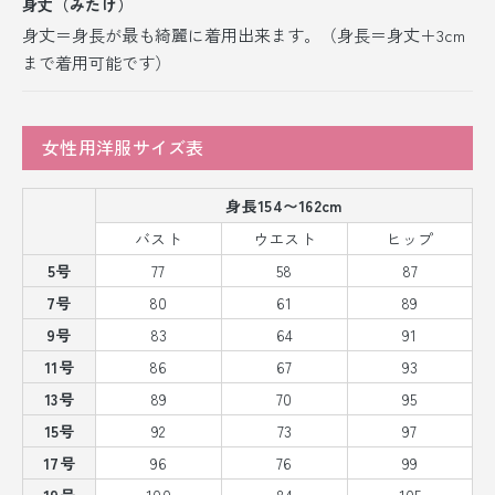
身丈（みたけ）
身丈＝身長が最も綺麗に着用出来ます。（身長＝身丈＋3cm
まで着用可能です）
女性用洋服サイズ表
身長154〜162cm
バスト
ウエスト
ヒップ
5号
77
58
87
7号
80
61
89
9号
83
64
91
11号
86
67
93
13号
89
70
95
15号
92
73
97
17号
96
76
99
19号
100
84
105