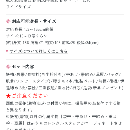
ワイドサイズ
対応可能身長・サイズ
対応身長:153～165cm前後
サイズ:15～19号くらい
(約)身丈:166 肩裄:71 袖丈:105 前幅:28 後幅:34(cm)
サイズについて詳しくはこちら
セット内容
振袖/袋帯/長襦袢(白半衿付き)/帯あげ/帯締め/草履/バッグ/
肌着(ワンピースタイプ)/腰ひも 4本/和装ベルト/前板/後板/伊
逹締め 2枚/帯枕/三重仮紐/重ね衿/衿芯/足袋(新品プレゼント)
★ご注意ください
画像の振袖(着物)以外の付属小物は、撮影用の為お付けする物
と異なります。
※振袖(着物)以外の付属小物【袋帯・帯あげ・帯締め・重ね
衿・草履】はe-きものレンタルスタッフがコーディネートさせ
ていただきます。