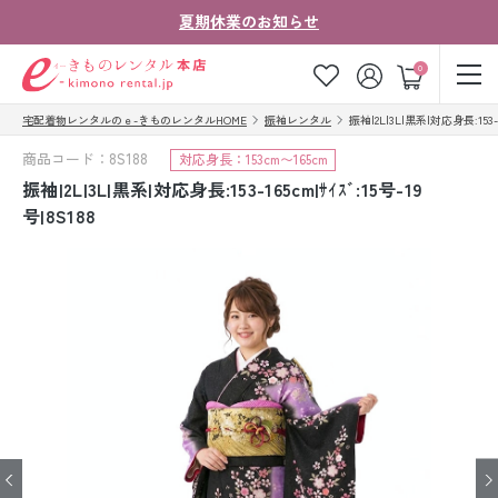
夏期休業のお知らせ
ゲスト
0
宅配着物レンタルのｅ-きものレンタルHOME
振袖レンタル
振袖|2L|3L|黒系|対応身長:153-16
お気に入り
ログイン
カート
商品コード：8S188
対応身長：153cm〜165cm
ご利用ガイド
ご注文の流れ
振袖|2L|3L|黒系|対応身長:153-165cm|ｻｲｽﾞ:15号-19
号|8S188
会社案内
よくあるご質問
きものコラム
お客様の声
法人・グループの
お問い合わせ
お客様はこちら
着物の種類から探す
七五三レンタル