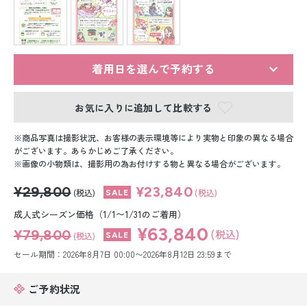
留袖レンタル
男性礼装レンタル
スーツレンタル
着用日を選んで予約する
色打掛&紋付袴レンタル
お気に入りに追加して比較する
白無垢&紋付袴レンタル
商品写真は撮影状況、お客様の表示環境等により実物と印象の異なる場合
がございます。あらかじめご了承ください。
画像の小物類は、撮影用の為お付けする物と異なる場合がございます。
引き振袖レンタル
¥29,800
¥23,840
(税込)
(税込)
小物販売品
成人式シーズン価格（1/1〜1/31のご着用）
¥63,840
¥79,800
(税込)
(税込)
セール期間：2026年8月7日 00:00〜2026年8月12日 23:59まで
ご予約状況