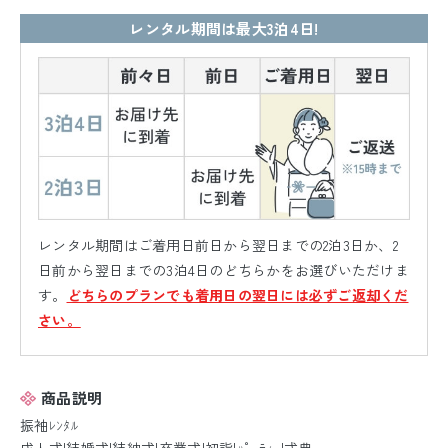
レンタル期間は最大3泊4日!
レンタル期間はご着用日前日から翌日までの2泊3日か、2
日前から翌日までの3泊4日のどちらかをお選びいただけま
す。
どちらのプランでも着用日の翌日には必ずご返却くだ
さい。
商品説明
振袖ﾚﾝﾀﾙ
成人式|結婚式|結納式|卒業式|初詣|ﾊﾟｰﾃｨｰ|式典