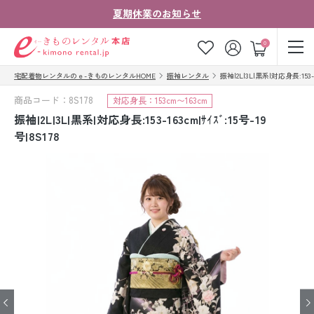
夏期休業のお知らせ
ゲスト
0
宅配着物レンタルのｅ-きものレンタルHOME
振袖レンタル
振袖|2L|3L|黒系|対応身長:153-16
お気に入り
ログイン
カート
商品コード：8S178
対応身長：153cm〜163cm
ご利用ガイド
ご注文の流れ
振袖|2L|3L|黒系|対応身長:153-163cm|ｻｲｽﾞ:15号-19
号|8S178
会社案内
よくあるご質問
きものコラム
お客様の声
法人・グループの
お問い合わせ
お客様はこちら
着物の種類から探す
七五三レンタル