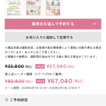
留袖レンタル
男性礼装レンタル
スーツレンタル
着用日を選んで予約する
色打掛&紋付袴レンタル
お気に入りに追加して比較する
白無垢&紋付袴レンタル
商品写真は撮影状況、お客様の表示環境等により実物と印象の異なる場合
がございます。あらかじめご了承ください。
画像の小物類は、撮影用の為お付けする物と異なる場合がございます。
引き振袖レンタル
¥33,800
¥27,040
(税込)
(税込)
小物販売品
成人式シーズン価格（1/1〜1/31のご着用）
¥67,040
¥83,800
(税込)
(税込)
セール期間：2026年8月7日 00:00〜2026年8月12日 23:59まで
ご予約状況