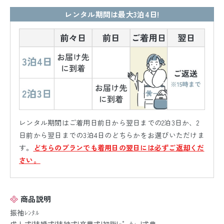
レンタル期間は最大3泊4日!
レンタル期間はご着用日前日から翌日までの2泊3日か、2
日前から翌日までの3泊4日のどちらかをお選びいただけま
す。
どちらのプランでも着用日の翌日には必ずご返却くだ
さい。
商品説明
振袖ﾚﾝﾀﾙ
成人式|結婚式|結納式|卒業式|初詣|ﾊﾟｰﾃｨｰ|式典