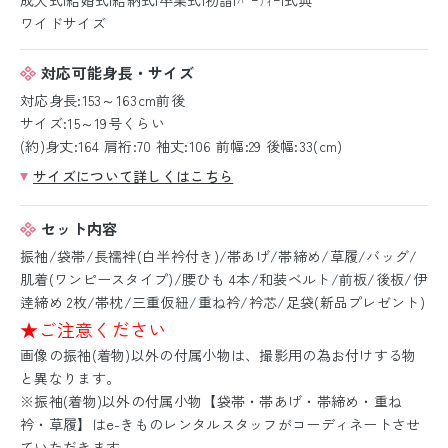
ワイドサイズ
対応可能身長・サイズ
対応身長:153～163cm前後
サイズ:15～19号くらい
(約)身丈:164 肩裄:70 袖丈:106 前幅:29 後幅:33(cm)
サイズについて詳しくはこちら
セット内容
振袖/袋帯/長襦袢(白半衿付き)/帯あげ/帯締め/草履/バッグ/
肌着(ワンピースタイプ)/腰ひも 4本/和装ベルト/前板/後板/伊
逹締め 2枚/帯枕/三重仮紐/重ね衿/衿芯/足袋(新品プレゼント)
★ご注意ください
画像の振袖(着物)以外の付属小物は、撮影用の為お付けする物
と異なります。
※振袖(着物)以外の付属小物【袋帯・帯あげ・帯締め・重ね
衿・草履】はe-きものレンタルスタッフがコーディネートさせ
ていただきます。