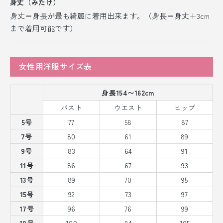
身丈（みたけ）
身丈＝身長が最も綺麗に着用出来ます。（身長＝身丈＋3cm
まで着用可能です）
女性用洋服サイズ表
身長154〜162cm
バスト
ウエスト
ヒップ
5号
77
58
87
7号
80
61
89
9号
83
64
91
11号
86
67
93
13号
89
70
95
15号
92
73
97
17号
96
76
99
19号
100
84
105