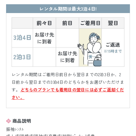
レンタル期間は最大3泊4日!
レンタル期間はご着用日前日から翌日までの2泊3日か、2
日前から翌日までの3泊4日のどちらかをお選びいただけま
す。
どちらのプランでも着用日の翌日には必ずご返却くだ
さい。
商品説明
振袖ﾚﾝﾀﾙ
成人式|結婚式|結納式|卒業式|初詣|ﾊﾟｰﾃｨｰ|式典