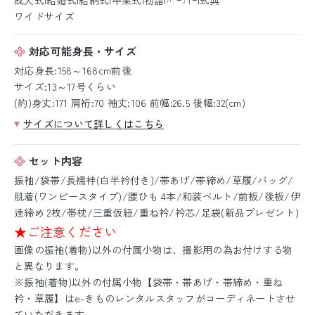
ワイドサイズ
対応可能身長・サイズ
対応身長:158～168cm前後
サイズ:13～17号くらい
(約)身丈:171 肩裄:70 袖丈:106 前幅:26.5 後幅:32(cm)
サイズについて詳しくはこちら
セット内容
振袖/袋帯/長襦袢(白半衿付き)/帯あげ/帯締め/草履/バッグ/
肌着(ワンピースタイプ)/腰ひも 4本/和装ベルト/前板/後板/伊
逹締め 2枚/帯枕/三重仮紐/重ね衿/衿芯/足袋(新品プレゼント)
★ご注意ください
画像の振袖(着物)以外の付属小物は、撮影用の為お付けする物
と異なります。
※振袖(着物)以外の付属小物【袋帯・帯あげ・帯締め・重ね
衿・草履】はe-きものレンタルスタッフがコーディネートさせ
ていただきます。