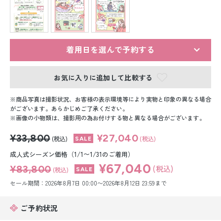
留袖レンタル
男性礼装レンタル
スーツレンタル
着用日を選んで予約する
色打掛&紋付袴レンタル
お気に入りに追加して比較する
白無垢&紋付袴レンタル
商品写真は撮影状況、お客様の表示環境等により実物と印象の異なる場合
がございます。あらかじめご了承ください。
画像の小物類は、撮影用の為お付けする物と異なる場合がございます。
引き振袖レンタル
¥33,800
¥27,040
(税込)
(税込)
小物販売品
成人式シーズン価格（1/1〜1/31のご着用）
¥67,040
¥83,800
(税込)
(税込)
セール期間：2026年8月7日 00:00〜2026年8月12日 23:59まで
ご予約状況