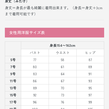
身丈（みたけ）
身丈＝身長が最も綺麗に着用出来ます。（身長＝身丈＋3cm
まで着用可能です）
女性用洋服サイズ表
身長154〜162cm
バスト
ウエスト
ヒップ
5号
77
58
87
7号
80
61
89
9号
83
64
91
11号
86
67
93
13号
89
70
95
15号
92
73
97
17号
96
76
99
19号
100
84
105