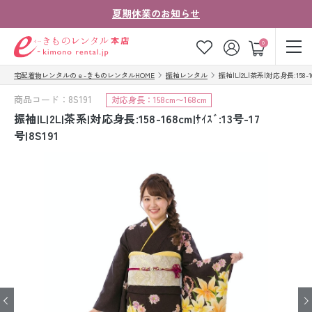
夏期休業のお知らせ
ゲスト
0
宅配着物レンタルのｅ-きものレンタルHOME
振袖レンタル
振袖|L|2L|茶系|対応身長:158-168
お気に入り
ログイン
カート
商品コード：8S191
対応身長：158cm〜168cm
ご利用ガイド
ご注文の流れ
振袖|L|2L|茶系|対応身長:158-168cm|ｻｲｽﾞ:13号-17
号|8S191
会社案内
よくあるご質問
きものコラム
お客様の声
法人・グループの
お問い合わせ
お客様はこちら
着物の種類から探す
七五三レンタル