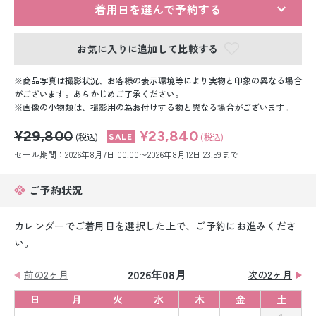
留袖レンタル
着用日を選んで予約する
男性礼装レンタル
お気に入りに追加して比較する
スーツレンタル
商品写真は撮影状況、お客様の表示環境等により実物と印象の異なる場合
がございます。あらかじめご了承ください。
色打掛&紋付袴レンタル
画像の小物類は、撮影用の為お付けする物と異なる場合がございます。
¥29,800
¥23,840
白無垢&紋付袴レンタル
(税込)
(税込)
セール期間：2026年8月7日 00:00〜2026年8月12日 23:59まで
引き振袖レンタル
ご予約状況
小物販売品
カレンダーでご着用日を選択した上で、ご予約にお進みくださ
い。
2026年08月
前の2ヶ月
次の2ヶ月
日
月
火
水
木
金
土