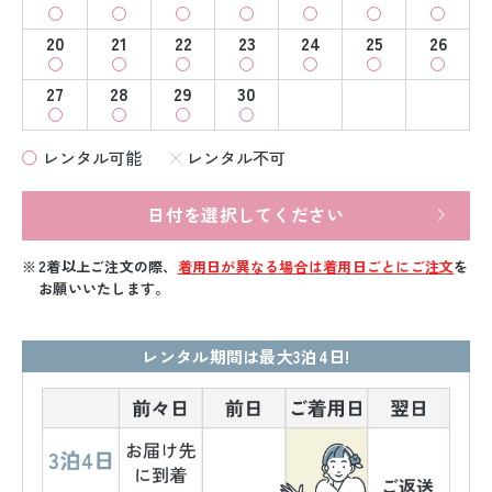
20
21
22
23
24
25
26
27
28
29
30
レンタル可能
レンタル不可
日付を選択してください
2着以上ご注文の際、
着用日が異なる場合は着用日ごとにご注文
を
お願いいたします。
レンタル期間は最大3泊4日!