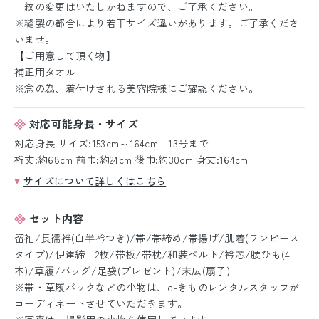
紋の変更はいたしかねますので、ご了承ください。
※縫製の都合により若干サイズ違いがあります。ご了承くださ
いませ。
【ご用意して頂く物】
補正用タオル
※念の為、着付けされる美容院様にご確認ください。
対応可能身長・サイズ
対応身長 サイズ:153cm～164cm 13号まで
裄丈:約68cm 前巾:約24cm 後巾:約30cm 身丈:164cm
サイズについて詳しくはこちら
セット内容
留袖/長襦袢(白半衿つき)/帯/帯締め/帯揚げ/肌着(ワンピース
タイプ)/伊達締 2枚/帯板/帯枕/和装ベルト/衿芯/腰ひも(4
本)/草履/バッグ/足袋(プレゼント)/末広(扇子)
※帯・草履バックなどの小物は、e-きものレンタルスタッフが
コーディネートさせていただきます。