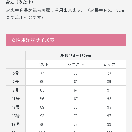
身丈（みたけ）
身丈＝身長が最も綺麗に着用出来ます。（身長＝身丈＋3cm
まで着用可能です）
女性用洋服サイズ表
身長154〜162cm
バスト
ウエスト
ヒップ
5号
77
58
87
7号
80
61
89
9号
83
64
91
11号
86
67
93
13号
89
70
95
15号
92
73
97
17号
96
76
99