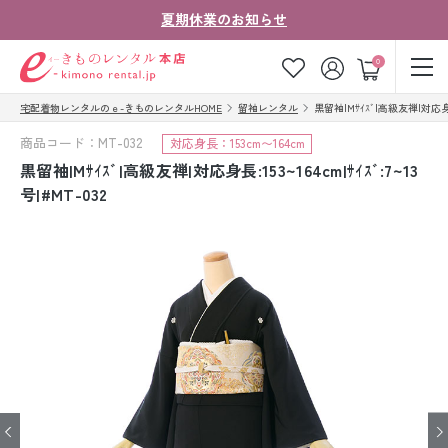
夏期休業のお知らせ
ゲスト
0
宅配着物レンタルのｅ-きものレンタルHOME
留袖レンタル
黒留袖|Mｻｲｽﾞ|高級友禅|対応身長:15
お気に入り
ログイン
カート
商品コード：MT-032
対応身長：153cm〜164cm
ご利用ガイド
ご注文の流れ
黒留袖|Mｻｲｽﾞ|高級友禅|対応身長:153~164cm|ｻｲｽﾞ:7~13
号|#MT-032
会社案内
よくあるご質問
きものコラム
お客様の声
法人・グループの
お問い合わせ
お客様はこちら
着物の種類から探す
七五三レンタル