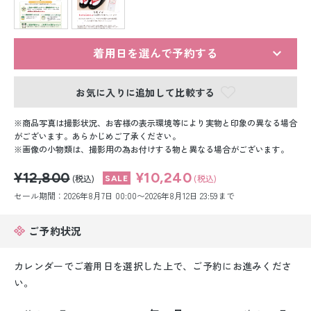
留袖レンタル
男性礼装レンタル
着用日を選んで予約する
スーツレンタル
お気に入りに追加して比較する
色打掛&紋付袴レンタル
商品写真は撮影状況、お客様の表示環境等により実物と印象の異なる場合
白無垢&紋付袴レンタル
がございます。あらかじめご了承ください。
画像の小物類は、撮影用の為お付けする物と異なる場合がございます。
引き振袖レンタル
¥12,800
¥10,240
(税込)
(税込)
セール期間：2026年8月7日 00:00〜2026年8月12日 23:59まで
小物販売品
ご予約状況
カレンダーでご着用日を選択した上で、ご予約にお進みくださ
い。