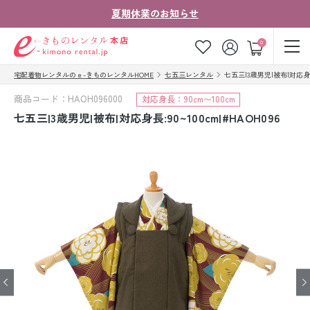
夏期休業のお知らせ
ゲスト
0
宅配着物レンタルのｅ-きものレンタルHOME
七五三レンタル
七五三|3歳男児|被布|対応身長:9
お気に入り
ログイン
カート
商品コード：HAOH096000
対応身長：90cm〜100cm
ご利用ガイド
ご注文の流れ
七五三|3歳男児|被布|対応身長:90~100cm|#HAOH096
会社案内
よくあるご質問
きものコラム
お客様の声
法人・グループの
お問い合わせ
お客様はこちら
着物の種類から探す
七五三レンタル