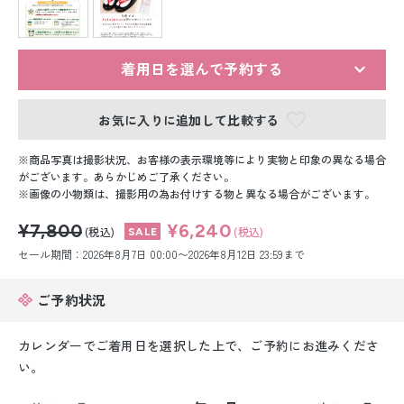
留袖レンタル
男性礼装レンタル
着用日を選んで予約する
スーツレンタル
お気に入りに追加して比較する
色打掛&紋付袴レンタル
商品写真は撮影状況、お客様の表示環境等により実物と印象の異なる場合
白無垢&紋付袴レンタル
がございます。あらかじめご了承ください。
画像の小物類は、撮影用の為お付けする物と異なる場合がございます。
引き振袖レンタル
¥7,800
¥6,240
(税込)
(税込)
セール期間：2026年8月7日 00:00〜2026年8月12日 23:59まで
小物販売品
ご予約状況
カレンダーでご着用日を選択した上で、ご予約にお進みくださ
い。