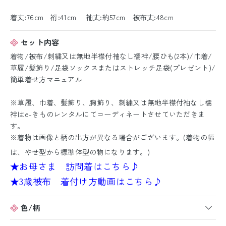
着丈:76cm 裄:41cm 袖丈:約57cm 被布丈:48cm
セット内容
着物/被布/刺繍又は無地半襟付袖なし襦袢/腰ひも(2本)/巾着/
草履/髪飾り/足袋ソックスまたはストレッチ足袋(プレゼント)/
簡単着せ方マニュアル
※草履、巾着、髪飾り、胸飾り、刺繍又は無地半襟付袖なし襦
袢はe-きものレンタルにてコーディネートさせていただきま
す。
※着物は画像と柄の出方が異なる場合がございます。(着物の幅
は、やせ型から標準体型の物になります。)
★お母さま 訪問着はこちら♪
★3歳被布 着付け方動画はこちら♪
色/柄