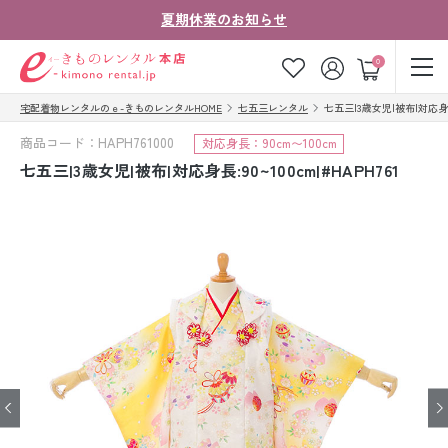
夏期休業のお知らせ
ゲスト
0
宅配着物レンタルのｅ-きものレンタルHOME
七五三レンタル
七五三|3歳女児|被布|対応身長:9
お気に入り
ログイン
カート
商品コード：HAPH761000
対応身長：90cm〜100cm
ご利用ガイド
ご注文の流れ
七五三|3歳女児|被布|対応身長:90~100cm|#HAPH761
会社案内
よくあるご質問
きものコラム
お客様の声
法人・グループの
お問い合わせ
お客様はこちら
着物の種類から探す
七五三レンタル