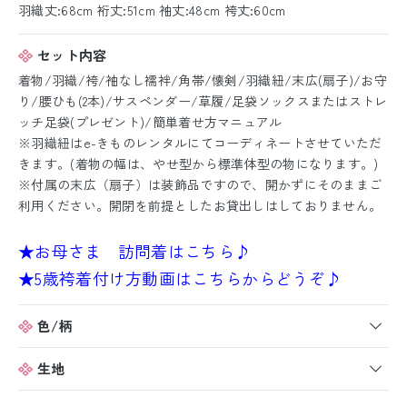
羽織丈:68cm 裄丈:51cm 袖丈:48cm 袴丈:60cm
セット内容
着物/羽織/袴/袖なし襦袢/角帯/懐剣/羽織紐/末広(扇子)/お守
り/腰ひも(2本)/サスペンダー/草履/足袋ソックスまたはストレ
ッチ足袋(プレゼント)/簡単着せ方マニュアル
※羽織紐はe-きものレンタルにてコーディネートさせていただ
きます。(着物の幅は、やせ型から標準体型の物になります。)
※付属の末広（扇子）は装飾品ですので、開かずにそのままご
利用ください。開閉を前提としたお貸出しはしておりません。
★お母さま 訪問着はこちら♪
★5歳袴着付け方動画はこちらからどうぞ♪
色/柄
生地