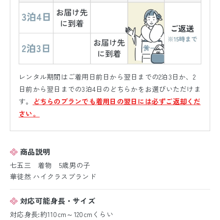
レンタル期間はご着用日前日から翌日までの2泊3日か、2
日前から翌日までの3泊4日のどちらかをお選びいただけま
す。
どちらのプランでも着用日の翌日には必ずご返却くだ
さい。
商品説明
七五三 着物 5歳男の子
華徒然 ハイクラスブランド
対応可能身長・サイズ
対応身長:約110cm～120cmくらい