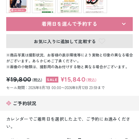
留袖レンタル
男性礼装レンタル
着用日を選んで予約する
スーツレンタル
お気に入りに追加して比較する
色打掛&紋付袴レンタル
商品写真は撮影状況、お客様の表示環境等により実物と印象の異なる場合
白無垢&紋付袴レンタル
がございます。あらかじめご了承ください。
画像の小物類は、撮影用の為お付けする物と異なる場合がございます。
引き振袖レンタル
¥19,800
¥15,840
(税込)
(税込)
セール期間：2026年8月7日 00:00〜2026年8月12日 23:59まで
小物販売品
ご予約状況
カレンダーでご着用日を選択した上で、ご予約にお進みくださ
い。