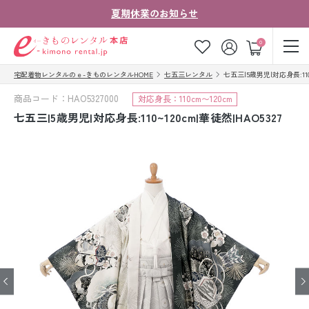
夏期休業のお知らせ
ゲスト
0
宅配着物レンタルのｅ-きものレンタルHOME
七五三レンタル
七五三|5歳男児|対応身長:110~
お気に入り
ログイン
カート
商品コード：HAO5327000
対応身長：110cm〜120cm
ご利用ガイド
ご注文の流れ
七五三|5歳男児|対応身長:110~120cm|華徒然|HAO5327
会社案内
よくあるご質問
きものコラム
お客様の声
法人・グループの
お問い合わせ
お客様はこちら
着物の種類から探す
七五三レンタル