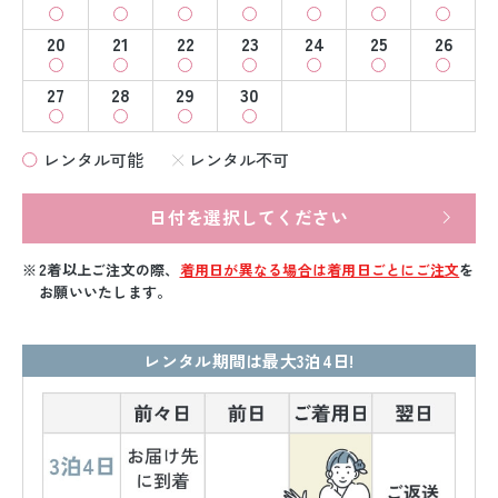
20
21
22
23
24
25
26
27
28
29
30
レンタル可能
レンタル不可
日付を選択してください
2着以上ご注文の際、
着用日が異なる場合は着用日ごとにご注文
を
お願いいたします。
レンタル期間は最大3泊4日!