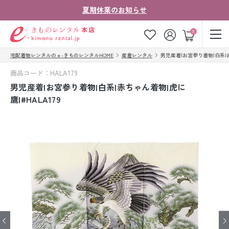
夏期休業のお知らせ
ゲスト
0
宅配着物レンタルのｅ-きものレンタルHOME
産着レンタル
男児産着|お宮参り着物|白系|赤
お気に入り
ログイン
カート
商品コード：HALA179
ご利用ガイド
ご注文の流れ
男児産着|お宮参り着物|白系|赤ちゃん着物|虎に
鷹|#HALA179
会社案内
よくあるご質問
きものコラム
お客様の声
法人・グループの
お問い合わせ
お客様はこちら
着物の種類から探す
七五三レンタル