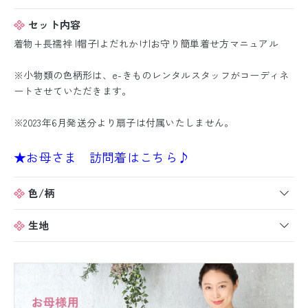
セット内容
着物+長襦袢 |帽子|よだれかけ|お守り簡単着せ方マニュアル
※小物類の色柄形は、e-きものレンタルスタッフがコーディネ
ートさせていただきます。
※2023年6月発送分より扇子は付属いたしません。
★お母さま 訪問着はこちら♪
色/柄
生地