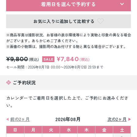
留袖レンタル
着用日を選んで予約する
男性礼装レンタル
お気に入りに追加して比較する
スーツレンタル
商品写真は撮影状況、お客様の表示環境等により実物と印象の異なる場合
がございます。あらかじめご了承ください。
色打掛&紋付袴レンタル
画像の小物類は、撮影用の為お付けする物と異なる場合がございます。
¥9,800
¥7,840
白無垢&紋付袴レンタル
(税込)
(税込)
セール期間：2026年8月7日 00:00〜2026年8月12日 23:59まで
引き振袖レンタル
ご予約状況
小物販売品
カレンダーでご着用日を選択した上で、ご予約にお進みくださ
い。
2026年08月
前の2ヶ月
次の2ヶ月
日
月
火
水
木
金
土