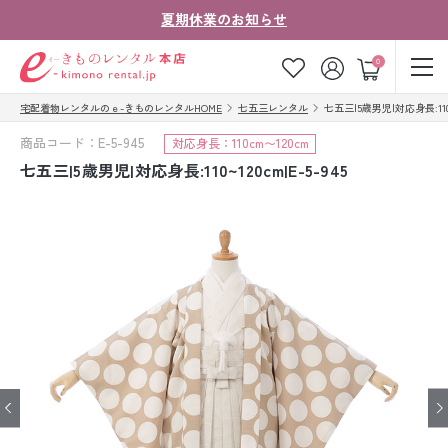
夏期休業のお知らせ
ゲスト
0
宅配着物レンタルのｅ-きものレンタルHOME
七五三レンタル
七五三|5歳男児|対応身長:110~1
お気に入り
ログイン
カート
商品コード：E-5-945
対応身長：110cm〜120cm
ご利用ガイド
ご注文の流れ
七五三|5歳男児|対応身長:110~120cm|E-5-945
会社案内
よくあるご質問
きものコラム
お客様の声
法人・グループの
お問い合わせ
お客様はこちら
着物の種類から探す
七五三レンタル