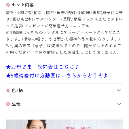
セット内容
着物/羽織/袴/袖なし襦袢/角帯/懐剣/羽織紐/末広(扇子)/お守
り/腰ひも(2本)/サスペンダー/草履/足袋ソックスまたはストレ
ッチ足袋(プレゼント)/簡単着せ方マニュアル
※羽織紐はe-きものレンタルにてコーディネートさせていただ
きます。(着物の幅は、やせ型から標準体型の物になります。)
※付属の末広（扇子）は装飾品ですので、開かずにそのままご
利用ください。開閉を前提としたお貸出しはしておりません。
★お母さま 訪問着はこちら♪
★5歳袴着付け方動画はこちらからどうぞ♪
色/柄
生地