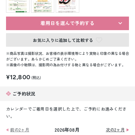
留袖レンタル
男性礼装レンタル
着用日を選んで予約する
スーツレンタル
お気に入りに追加して比較する
色打掛&紋付袴レンタル
商品写真は撮影状況、お客様の表示環境等により実物と印象の異なる場合
白無垢&紋付袴レンタル
がございます。あらかじめご了承ください。
画像の小物類は、撮影用の為お付けする物と異なる場合がございます。
引き振袖レンタル
¥12,800
(税込)
小物販売品
ご予約状況
カレンダーでご着用日を選択した上で、ご予約にお進みくださ
い。
2026年08月
前の2ヶ月
次の2ヶ月