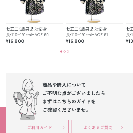
七五三|5歳男児|対応身
七五三|5歳男児|対応身
七五
長:110~120cm|HAO5160
長:110~120cm|HAO5161
長:1
¥16,800
¥16,800
¥1
商品や購入について
ご不明な点が
ございましたら
まずはこちらのガイドを
ご確認くださいませ。
ご利用ガイド
よくあるご質問