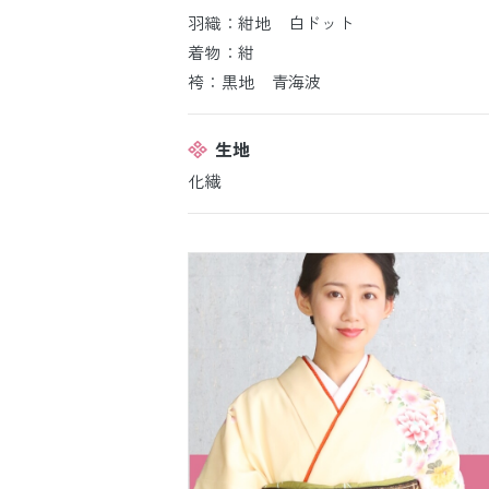
羽織：紺地 白ドット
着物：紺
袴：黒地 青海波
生地
化繊