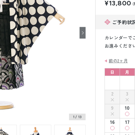
¥13,800
小物販売品
(
ご予約状
カレンダーで
お進みくださ
前の2ヶ月
日
月
2
3
9
10
1
/ 13
16
17