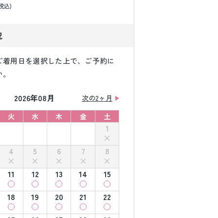
税込)
況
ご着用日を選択した上で、ご予約に
い。
2026年08月
次の2ヶ月
火
水
木
金
土
1
4
5
6
7
8
11
12
13
14
15
18
19
20
21
22