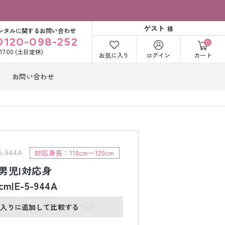
ゲスト
様
ンタルに関するお問い合わせ
0120-098-252
0
〜17:00 (土日定休)
お気に入り
ログイン
カート
お問い合わせ
訪問着・付下げ
着レンタル
レンタル
ビー洋装レン
紋付袴レンタル
ル
-944A
対応身長：110cm〜120cm
歳男児|対応身
cm|E-5-944A
打掛&紋付袴
白無垢&紋付袴
ンタル
レンタル
に入りに追加して比較する