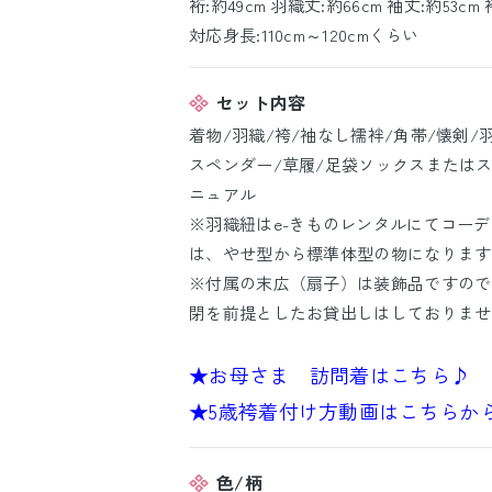
裄:約49cm 羽織丈:約66cm 袖丈:約53cm 
対応身長:110cm～120cmくらい
セット内容
着物/羽織/袴/袖なし襦袢/角帯/懐剣/羽
スペンダー/草履/足袋ソックスまたはス
ニュアル
※羽織紐はe-きものレンタルにてコー
は、やせ型から標準体型の物になります
※付属の末広（扇子）は装飾品ですので
閉を前提としたお貸出しはしておりませ
★お母さま 訪問着はこちら♪
★5歳袴着付け方動画はこちらか
色/柄