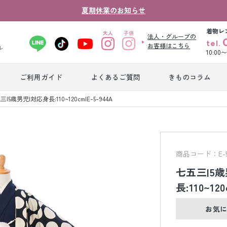
夏期休業のお知らせ
着物レ
法人・グループの
tel.
お客様はこちら
ル
10:00
ご利用ガイド
よくあるご質問
きものコラム
卒業式袴レンタ
|5歳男児|対応身長:110~120cm|E-5-944A
振袖レンタル
産
ル
ジュニア着物レ
ジュニア洋装レ
ベ
ンタル
ンタル
タ
商品コード：E-5
七五三|5
男性礼装レンタ
長:110~120
色
スーツレンタル
ル
レ
お気