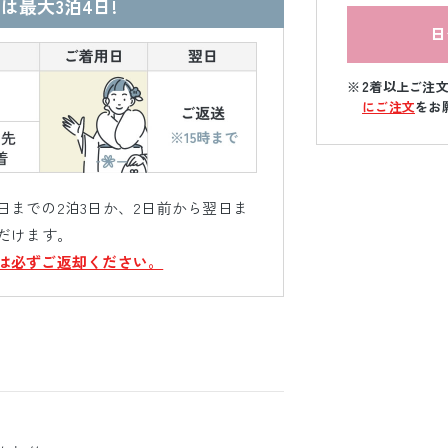
は最大3泊4日!
日
2着以上ご注
にご注文
をお
までの2泊3日か、2日前から翌日ま
だけます。
は必ずご返却ください。