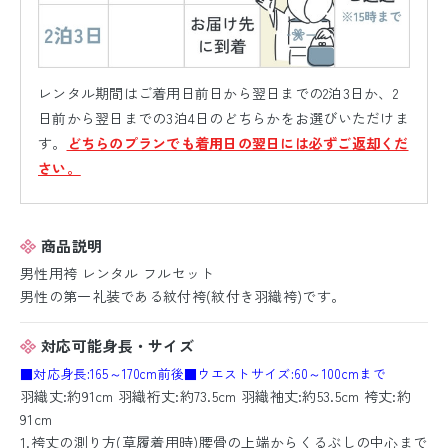
レンタル期間はご着用日前日から翌日までの2泊3日か、2
日前から翌日までの3泊4日のどちらかをお選びいただけま
す。
どちらのプランでも着用日の翌日には必ずご返却くだ
さい。
商品説明
男性用袴 レンタル フルセット
男性の第一礼装である紋付袴(紋付き羽織袴)です。
対応可能身長・サイズ
■対応身長:165～170cm前後
■ウエストサイズ:60～100cmまで
羽織丈:約91cm 羽織裄丈:約73.5cm 羽織袖丈:約53.5cm 袴丈:約
91cm
1.袴丈の測り方(草履着用時)腰骨の上端からくるぶしの中心まで