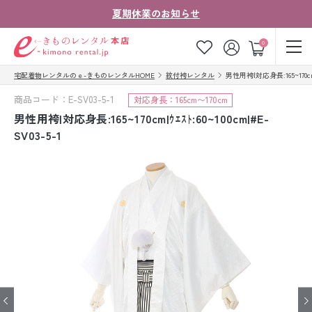
夏期休業のお知らせ
ゲスト
0
宅配着物レンタルのｅ-きものレンタルHOME
紋付袴レンタル
男性用袴|対応身長:165~170cm|ｳ
お気に入り
ログイン
カート
商品コード：E-SV03-5-1
対応身長：165cm〜170cm
ご利用ガイド
ご注文の流れ
男性用袴|対応身長:165~170cm|ｳｴｽﾄ:60~100cm|#E-
SV03-5-1
会社案内
よくあるご質問
きものコラム
お客様の声
法人・グループの
お問い合わせ
お客様はこちら
着物の種類から探す
七五三レンタル