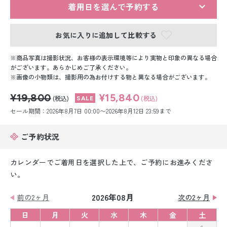
留袖レンタル
着用日を選んで予約する
男性礼装レンタル
お気に入りに追加して比較する
スーツレンタル
商品写真は撮影状況、お客様の表示環境等により実物と印象の異なる場合
がございます。あらかじめご了承ください。
色打掛&紋付袴レンタル
画像の小物類は、撮影用の為お付けする物と異なる場合がございます。
¥19,800
¥15,840
白無垢&紋付袴レンタル
(税込)
(税込)
セール期間：2026年8月7日 00:00〜2026年8月12日 23:59まで
引き振袖レンタル
ご予約状況
小物販売品
カレンダーでご着用日を選択した上で、ご予約にお進みくださ
い。
2026年08月
前の2ヶ月
次の2ヶ月
日
月
火
水
木
金
土