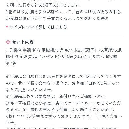
を測った長さが袴丈(紐下丈)になります。
2.裄の測り方 腕を斜め45度位にして、首のつけ根の後ろの中心
から肩の頂点へかけて手首のくるぶしまでを測った長さ
サイズについて詳しくはこちら
セット内容
1.長襦袢(半襦袢)/2.羽織紐/3.角帯/4.末広（扇子）/5.草履/6.肌
襦袢/7.足袋(新品プレゼント)/8.腰紐(2本)/9.えり芯/羽織/着
物/袴
※付属品の肌襦袢は対応身長を参考にしてお付けしております
ので、サイズ幅が合わない場合は、お客様ご自身でU首シャツ
などご用意くださいませ。
※付属品以外で必要な物は、着付け先へご確認下さい。
※帯・羽織紐など小物は当店にてコーディネートさせていただ
きます。又、着物の重ね衿は付属しない場合もございます。
<紋について>紋替えは承っておりませんので、ご了承ください
ませ。