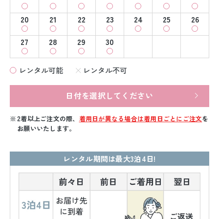
20
21
22
23
24
25
26
27
28
29
30
レンタル可能
レンタル不可
日付を選択してください
2着以上ご注文の際、
着用日が異なる場合は着用日ごとにご注文
を
お願いいたします。
レンタル期間は最大3泊4日!