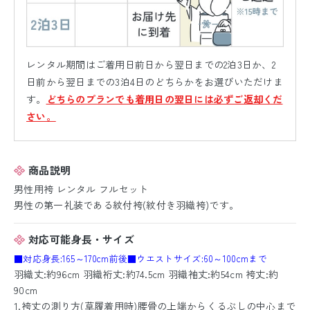
レンタル期間はご着用日前日から翌日までの2泊3日か、2
日前から翌日までの3泊4日のどちらかをお選びいただけま
す。
どちらのプランでも着用日の翌日には必ずご返却くだ
さい。
商品説明
男性用袴 レンタル フルセット
男性の第一礼装である紋付袴(紋付き羽織袴)です。
対応可能身長・サイズ
■対応身長:165～170cm前後
■ウエストサイズ:60～100cmまで
羽織丈:約96cm 羽織裄丈:約74.5cm 羽織袖丈:約54cm 袴丈:約
90cm
1.袴丈の測り方(草履着用時)腰骨の上端からくるぶしの中心まで