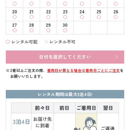
20
21
22
23
24
25
26
27
28
29
30
レンタル可能
レンタル不可
日付を選択してください
2着以上ご注文の際、
着用日が異なる場合は着用日ごとにご注文
を
お願いいたします。
レンタル期間は最大3泊4日!