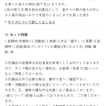
を測った長さが袴丈(紐下丈)になります。
2.裄の測り方 腕を斜め45度位にして、首のつけ根の後ろの中心
から肩の頂点へかけて手首のくるぶしまでを測った長さ
サイズについて詳しくはこちら
セット内容
1.長襦袢(半襦袢)/2.羽織紐/3.角帯/4.末広（扇子）/5.草履/6.肌
襦袢/7.足袋(新品プレゼント)/8.腰紐(2本)/9.えり芯/羽織/着
物/袴
※付属品の肌襦袢は対応身長を参考にしてお付けしております
ので、サイズ幅が合わない場合は、お客様ご自身でU首シャツ
などご用意くださいませ。
※付属品以外で必要な物は、着付け先へご確認下さい。
※帯・羽織紐など小物は当店にてコーディネートさせていただ
きます。又、着物の重ね衿は付属しない場合もございます。
<紋について>紋替えは承っておりませんので、ご了承ください
ませ。