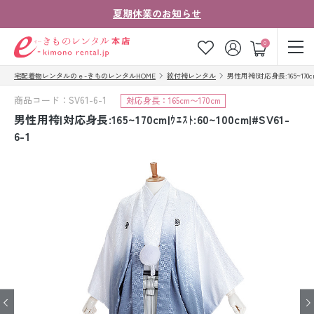
夏期休業のお知らせ
ゲスト
0
宅配着物レンタルのｅ-きものレンタルHOME
紋付袴レンタル
男性用袴|対応身長:165~170cm|ｳｴ
お気に入り
ログイン
カート
商品コード：SV61-6-1
対応身長：165cm〜170cm
ご利用ガイド
ご注文の流れ
男性用袴|対応身長:165~170cm|ｳｴｽﾄ:60~100cm|#SV61-
6-1
会社案内
よくあるご質問
きものコラム
お客様の声
法人・グループの
お問い合わせ
お客様はこちら
着物の種類から探す
七五三レンタル