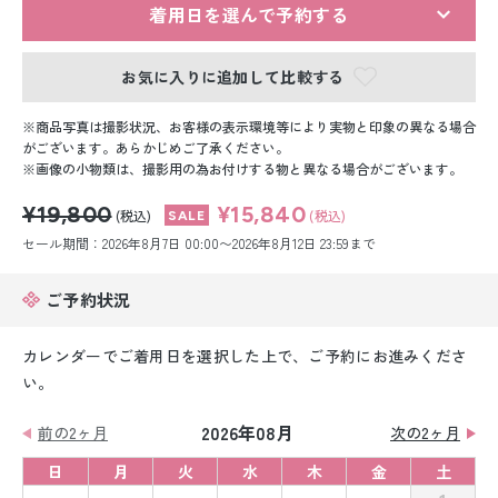
留袖レンタル
着用日を選んで予約する
男性礼装レンタル
お気に入りに追加して比較する
スーツレンタル
商品写真は撮影状況、お客様の表示環境等により実物と印象の異なる場合
がございます。あらかじめご了承ください。
色打掛&紋付袴レンタル
画像の小物類は、撮影用の為お付けする物と異なる場合がございます。
¥19,800
¥15,840
白無垢&紋付袴レンタル
(税込)
(税込)
セール期間：2026年8月7日 00:00〜2026年8月12日 23:59まで
引き振袖レンタル
ご予約状況
小物販売品
カレンダーでご着用日を選択した上で、ご予約にお進みくださ
い。
2026年08月
前の2ヶ月
次の2ヶ月
日
月
火
水
木
金
土