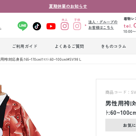
夏期休業のお知らせ
着物レ
法人・グループの
tel.
お客様はこちら
ル
10:00
ご利用ガイド
よくあるご質問
きものコラム
卒業式袴レンタ
袴|対応身長:165~170cm|ｳｴｽﾄ:60~100cm|#SV98 L
振袖レンタル
産
ル
ジュニア着物レ
ジュニア洋装レ
ベ
ンタル
ンタル
タ
商品コード：SV9
男性用袴|対応
男性礼装レンタ
ﾄ:60~100c
色
スーツレンタル
ル
レ
お気