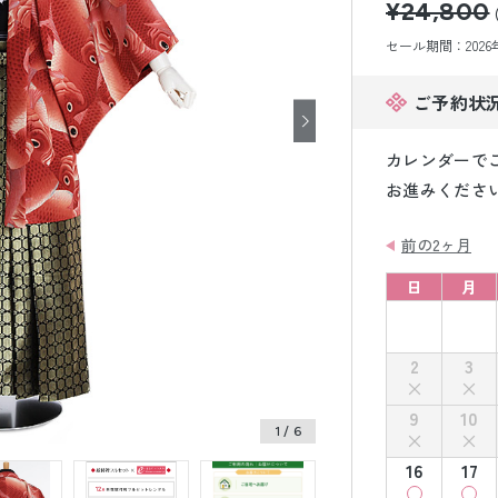
¥24,800
小物販売品
セール期間：2026年8
ご予約状
カレンダーで
お進みくださ
前の2ヶ月
日
月
2
3
9
10
1
/ 6
16
17