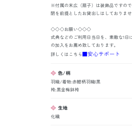
※付属の末広（扇子）は装飾品ですので
閉を前提としたお貸出しはしておりませ
◇◇◇お願い◇◇◇
式典などのご利用日当日を、素敵な1日
の加入をお薦め致しております。
■安心サポート
詳しくはこちら
色/柄
羽織/着物:赤鯉柄羽織|黒
袴:黒金梅鉢袴
生地
化繊