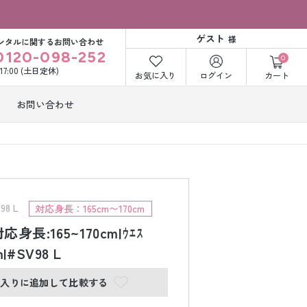
ゲスト
様
ンタルに関するお問い合わせ
0120-098-252
0
〜17:00 (土日定休)
お気に入り
ログイン
カート
お問い合わせ
訪問着・付下げ
着レンタル
レンタル
ビー洋装レン
紋付袴レンタル
ル
8 L
対応身長：165cm〜170cm
身長:165~170cm|ｳｴｽ
m|#SV98 L
打掛&紋付袴
白無垢&紋付袴
ンタル
レンタル
に入りに追加して比較する