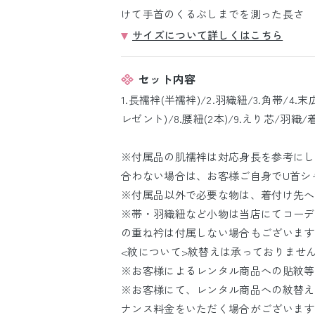
けて手首のくるぶしまでを測った長さ
サイズについて詳しくはこちら
セット内容
1.長襦袢(半襦袢)/2.羽織紐/3.角帯/4.
レゼント)/8.腰紐(2本)/9.えり芯/羽織/
※付属品の肌襦袢は対応身長を参考にし
合わない場合は、お客様ご自身でU首シ
※付属品以外で必要な物は、着付け先へ
※帯・羽織紐など小物は当店にてコーデ
の重ね衿は付属しない場合もございます
<紋について>紋替えは承っておりませ
※お客様によるレンタル商品への貼紋等
※お客様にて、レンタル商品への紋替え
ナンス料金をいただく場合がございます