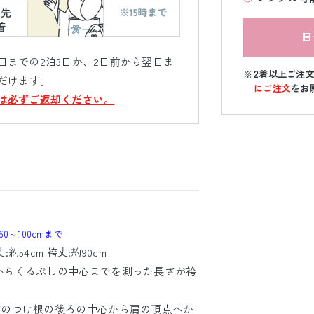
日
までの2泊3日か、2日前から翌日ま
2着以上ご注
だけます。
にご注文
をお
は必ずご返却ください。
0～100cmまで
:約54cm 袴丈:約90cm
端からくるぶしの中心までを測った長さが袴
、首のつけ根の後ろの中心から肩の頂点へか