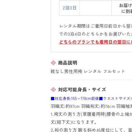
レンタル期間はご着用日前日から翌日
での3泊4日のどちらかをお選びいた
どちらのプランでも着用日の翌日に
商品説明
紋なし男性用袴 レンタル フルセット
対応可能身長・サイズ
■対応身長:165～170cm前後
■ウエストサイズ:6
羽織丈:約97cm 羽織裄丈:約74cm 羽織袖丈
1.袴丈の測り方(草履着用時)腰骨の上
丈(紐下丈)になります。
2.裄の測り方 腕を斜め45度位にして