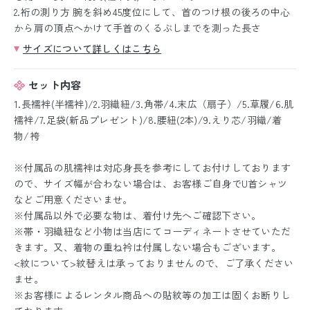
2.裄の測り方 腕を斜め45度位にして、首のつけ根の後ろの中心
から肩の頂点へかけて手首のくるぶしまでを測った長さ
サイズについて詳しくはこちら
セット内容
1.長襦袢(半襦袢)/2.羽織紐/3.角帯/4.末広（扇子）/5.草履/6.肌
襦袢/7.足袋(新品プレゼント)/8.腰紐(2本)/9.えり芯/羽織/着
物/袴
※付属品の肌襦袢は対応身長を参考にしてお付けしております
ので、サイズ幅が合わない場合は、お客様ご自身でU首シャツ
などご用意くださいませ。
※付属品以外で必要な物は、着付け先へご確認下さい。
※帯・羽織紐など小物は当店にてコーディネートさせていただ
きます。又、着物の重ね衿は付属しない場合もございます。
<紋について>紋替えは承っておりませんので、ご了承ください
ませ。
※お客様によるレンタル商品への貼紋等の加工は固くお断りし