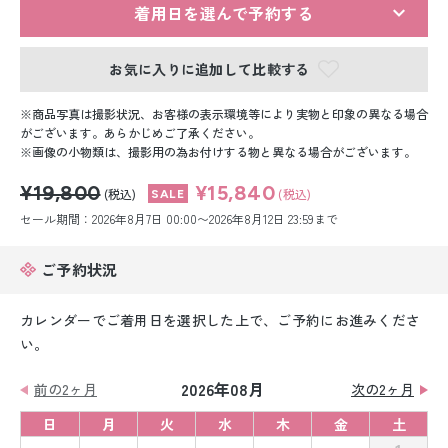
留袖レンタル
着用日を選んで予約する
男性礼装レンタル
お気に入りに追加して比較する
スーツレンタル
商品写真は撮影状況、お客様の表示環境等により実物と印象の異なる場合
がございます。あらかじめご了承ください。
色打掛&紋付袴レンタル
画像の小物類は、撮影用の為お付けする物と異なる場合がございます。
¥19,800
¥15,840
白無垢&紋付袴レンタル
(税込)
(税込)
セール期間：2026年8月7日 00:00〜2026年8月12日 23:59まで
引き振袖レンタル
ご予約状況
小物販売品
カレンダーでご着用日を選択した上で、ご予約にお進みくださ
い。
2026年08月
前の2ヶ月
次の2ヶ月
日
月
火
水
木
金
土