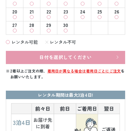
20
21
22
23
24
25
26
27
28
29
30
レンタル可能
レンタル不可
日付を選択してください
2着以上ご注文の際、
着用日が異なる場合は着用日ごとにご注文
を
お願いいたします。
レンタル期間は最大3泊4日!