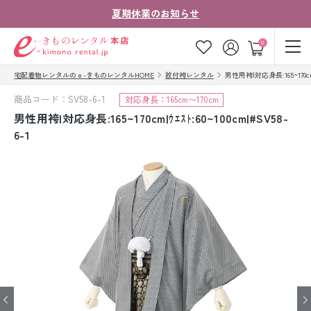
夏期休業のお知らせ
ゲスト
0
宅配着物レンタルのｅ-きものレンタルHOME
紋付袴レンタル
男性用袴|対応身長:165~170cm|ｳ
お気に入り
ログイン
カート
商品コード：SV58-6-1
対応身長：165cm〜170cm
ご利用ガイド
ご注文の流れ
男性用袴|対応身長:165~170cm|ｳｴｽﾄ:60~100cm|#SV58-
6-1
会社案内
よくあるご質問
きものコラム
お客様の声
法人・グループの
お問い合わせ
お客様はこちら
着物の種類から探す
七五三レンタル