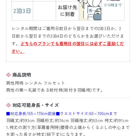
レンタル期間はご着用日前日から翌日までの2泊3日か、2
日前から翌日までの3泊4日のどちらかをお選びいただけま
す。
どちらのプランでも着用日の翌日には必ずご返却くだ
さい。
商品説明
男性用袴 レンタル フルセット
男性の第一礼装である紋付袴(紋付き羽織袴)です。
対応可能身長・サイズ
■対応身長:165～170cm前後
■ウエストサイズ:60～100cmまで
羽織丈:約93cm 羽織裄丈:約74cm 羽織袖丈:約53cm 袴丈:約91cm
1.袴丈の測り方(草履着用時)腰骨の上端からくるぶしの中心まで
を測った長さが袴丈(紐下丈)になります。