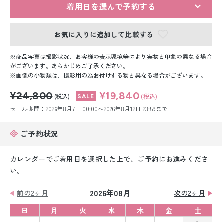
留袖レンタル
着用日を選んで予約する
男性礼装レンタル
お気に入りに追加して比較する
スーツレンタル
商品写真は撮影状況、お客様の表示環境等により実物と印象の異なる場合
がございます。あらかじめご了承ください。
色打掛&紋付袴レンタル
画像の小物類は、撮影用の為お付けする物と異なる場合がございます。
¥24,800
¥19,840
白無垢&紋付袴レンタル
(税込)
(税込)
セール期間：2026年8月7日 00:00〜2026年8月12日 23:59まで
引き振袖レンタル
ご予約状況
小物販売品
カレンダーでご着用日を選択した上で、ご予約にお進みくださ
い。
2026年08月
前の2ヶ月
次の2ヶ月
日
月
火
水
木
金
土