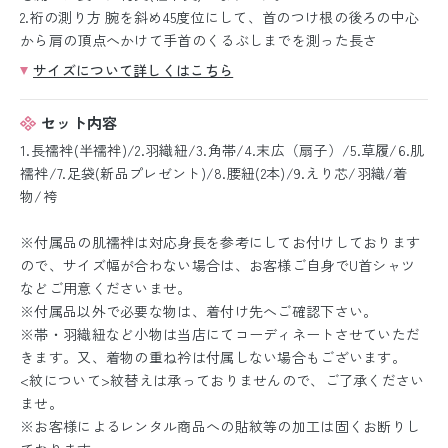
2.裄の測り方 腕を斜め45度位にして、首のつけ根の後ろの中心
から肩の頂点へかけて手首のくるぶしまでを測った長さ
サイズについて詳しくはこちら
セット内容
1.長襦袢(半襦袢)/2.羽織紐/3.角帯/4.末広（扇子）/5.草履/6.肌
襦袢/7.足袋(新品プレゼント)/8.腰紐(2本)/9.えり芯/羽織/着
物/袴
※付属品の肌襦袢は対応身長を参考にしてお付けしております
ので、サイズ幅が合わない場合は、お客様ご自身でU首シャツ
などご用意くださいませ。
※付属品以外で必要な物は、着付け先へご確認下さい。
※帯・羽織紐など小物は当店にてコーディネートさせていただ
きます。又、着物の重ね衿は付属しない場合もございます。
<紋について>紋替えは承っておりませんので、ご了承ください
ませ。
※お客様によるレンタル商品への貼紋等の加工は固くお断りし