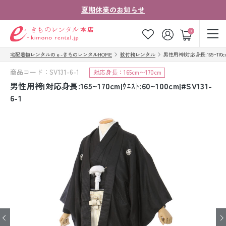
夏期休業のお知らせ
ゲスト
0
宅配着物レンタルのｅ-きものレンタルHOME
紋付袴レンタル
男性用袴|対応身長:165~170cm|ｳｴ
お気に入り
ログイン
カート
商品コード：SV131-6-1
対応身長：165cm〜170cm
ご利用ガイド
ご注文の流れ
男性用袴|対応身長:165~170cm|ｳｴｽﾄ:60~100cm|#SV131-
6-1
会社案内
よくあるご質問
きものコラム
お客様の声
法人・グループの
お問い合わせ
お客様はこちら
着物の種類から探す
七五三レンタル