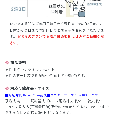
レンタル期間はご着用日前日から翌日までの2泊3日か、2
日前から翌日までの3泊4日のどちらかをお選びいただけま
す。
どちらのプランでも着用日の翌日には必ずご返却くだ
さい。
商品説明
男性用袴 レンタル フルセット
男性の第一礼装である紋付袴(紋付き羽織袴)です。
対応可能身長・サイズ
■対応身長:165～170cm前後
■ウエストサイズ:60～100cmまで
羽織丈:約90cm 羽織裄丈:約75cm 羽織袖丈:約54cm 袴丈:約91cm
1.袴丈の測り方(草履着用時)腰骨の上端からくるぶしの中心まで
を測った長さが袴丈(紐下丈)になります。