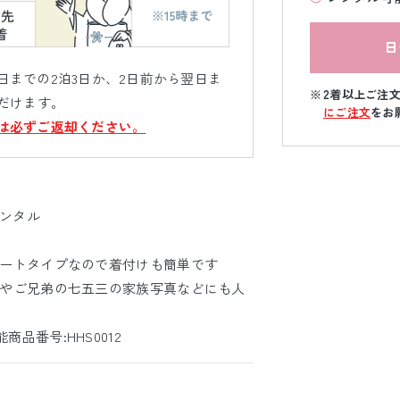
日
までの2泊3日か、2日前から翌日ま
2着以上ご注
だけます。
にご注文
をお
は必ずご返却ください。
レンタル
ートタイプなので着付けも簡単です
やご兄弟の七五三の家族写真などにも人
能
商品番号:HHS0012