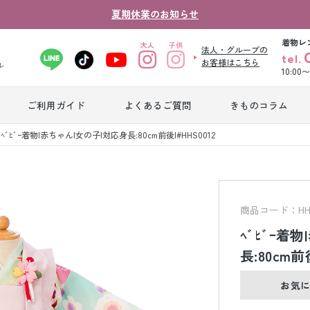
夏期休業のお知らせ
着物レ
法人・グループの
tel.
お客様はこちら
ル
10:00
ご利用ガイド
よくあるご質問
きものコラム
卒業式袴レンタ
ﾍﾞﾋﾞｰ着物|赤ちゃん|女の子|対応身長:80cm前後|#HHS0012
振袖レンタル
産
ル
ジュニア着物レ
ジュニア洋装レ
ベ
ンタル
ンタル
タ
商品コード：HHS
ﾍﾞﾋﾞｰ着
男性礼装レンタ
長:80cm前後
色
スーツレンタル
ル
レ
お気