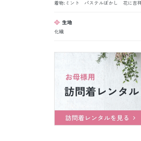
着物:ミント パステルぼかし 花に吉
生地
化繊