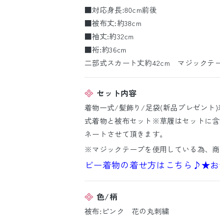
■対応身長:80cm前後
■被布丈:約38cm
■袖丈:約32cm
■裄:約36cm
二部式スカート丈約42cm マジックテ
セット内容
着物一式/髪飾り/足袋(新品プレゼント
式着物と被布セット※草履はセットに含
ネートさせて頂きます。
※マジックテープを使用している為、商
ビー着物の着せ方はこちら♪
★お
色/柄
被布:ピンク 花の丸刺繍