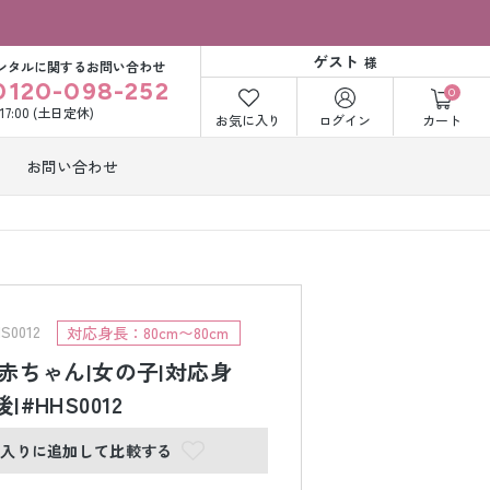
ゲスト
様
ンタルに関するお問い合わせ
0120-098-252
0
〜17:00 (土日定休)
お気に入り
ログイン
カート
お問い合わせ
訪問着・付下げ
着レンタル
レンタル
ビー洋装レン
紋付袴レンタル
ル
0012
対応身長：80cm〜80cm
物|赤ちゃん|女の子|対応身
|#HHS0012
打掛&紋付袴
白無垢&紋付袴
ンタル
レンタル
に入りに追加して比較する