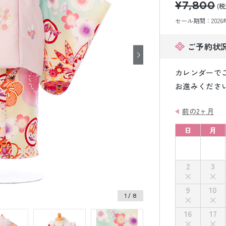
¥7,800
小物販売品
(税
セール期間：2026年8
ご予約状
カレンダーで
お進みくださ
前の2ヶ月
日
月
2
3
9
10
1
/ 8
16
17