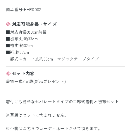
商品番号:HHR0002
対応可能身長・サイズ
■対応身長:80cm前後
■被布丈:約33cm
■袖丈:約32cm
■裄:約37cm
二部式スカート丈約35cm マジックテープタイプ
セット内容
着物一式/足袋(新品プレゼント)
着付けも簡単なセパレートタイプの二部式着物と被布セット
※草履はセットに含まれません。
※小物はこちらでコーディネートさせて頂きます。