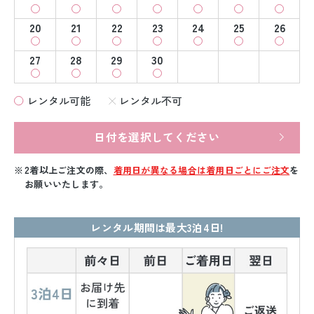
20
21
22
23
24
25
26
27
28
29
30
レンタル可能
レンタル不可
日付を選択してください
2着以上ご注文の際、
着用日が異なる場合は着用日ごとにご注文
を
お願いいたします。
レンタル期間は最大3泊4日!