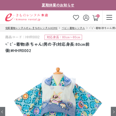
夏期休業のお知らせ
ゲスト
0
宅配着物レンタルのｅ-きものレンタルHOME
ベビー着物レンタル
ﾍﾞﾋﾞｰ着物|赤ちゃん|男の
お気に入り
ログイン
カート
商品コード：HHR0002
対応身長：80cm〜80cm
ご利用ガイド
ご注文の流れ
ﾍﾞﾋﾞｰ着物|赤ちゃん|男の子|対応身長:80cm前
後|#HHR0002
会社案内
よくあるご質問
きものコラム
お客様の声
法人・グループの
お問い合わせ
お客様はこちら
着物の種類から探す
七五三レンタル