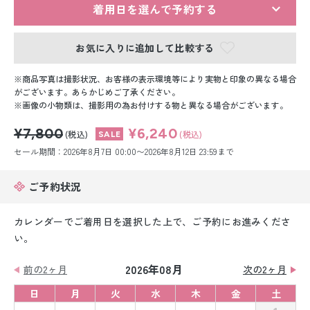
留袖レンタル
着用日を選んで予約する
男性礼装レンタル
お気に入りに追加して比較する
スーツレンタル
商品写真は撮影状況、お客様の表示環境等により実物と印象の異なる場合
がございます。あらかじめご了承ください。
色打掛&紋付袴レンタル
画像の小物類は、撮影用の為お付けする物と異なる場合がございます。
¥7,800
¥6,240
白無垢&紋付袴レンタル
(税込)
(税込)
セール期間：2026年8月7日 00:00〜2026年8月12日 23:59まで
引き振袖レンタル
ご予約状況
小物販売品
カレンダーでご着用日を選択した上で、ご予約にお進みくださ
い。
2026年08月
前の2ヶ月
次の2ヶ月
日
月
火
水
木
金
土