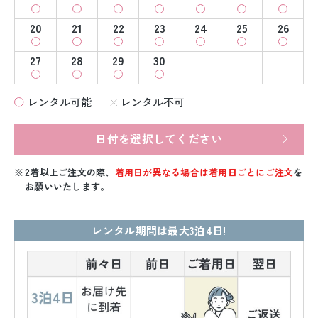
20
21
22
23
24
25
26
27
28
29
30
レンタル可能
レンタル不可
日付を選択してください
2着以上ご注文の際、
着用日が異なる場合は着用日ごとにご注文
を
お願いいたします。
レンタル期間は最大3泊4日!