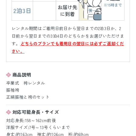
レンタル期間はご着用日前日から翌日までの2泊3日か、2
日前から翌日までの3泊4日のどちらかをお選びいただけま
す。
どちらのプランでも着用日の翌日には必ずご返却くだ
さい。
商品説明
卒業式 袴レンタル
振袖袴
正絹振袖と袴のセット
対応可能身長・サイズ
対応身長:158～162cm前後
洋服サイズ:7号～13号くらいまで
身丈:約163cm 袖丈:約106cm 裄:約69cm