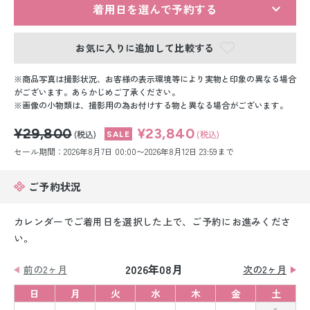
留袖レンタル
着用日を選んで予約する
男性礼装レンタル
お気に入りに追加して比較する
スーツレンタル
商品写真は撮影状況、お客様の表示環境等により実物と印象の異なる場合
がございます。あらかじめご了承ください。
色打掛&紋付袴レンタル
画像の小物類は、撮影用の為お付けする物と異なる場合がございます。
¥29,800
¥23,840
白無垢&紋付袴レンタル
(税込)
(税込)
セール期間：2026年8月7日 00:00〜2026年8月12日 23:59まで
引き振袖レンタル
ご予約状況
小物販売品
カレンダーでご着用日を選択した上で、ご予約にお進みくださ
い。
2026年08月
前の2ヶ月
次の2ヶ月
日
月
火
水
木
金
土