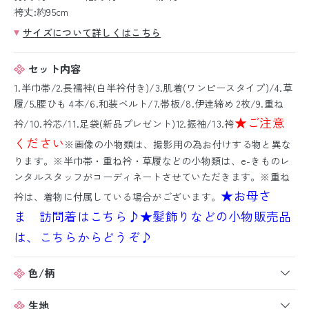
袴丈:約95cm
サイズについて詳しくはこちら
セット内容
1.半巾帯/2.長襦袢(白半衿付き)/3.肌着(ワンピースタイプ)/4.草
履/5.腰ひも 4本/6.和装ベルト/7.帯板/8.伊逹締め 2枚/9.重ね
★ご注意
衿/10.衿芯/11.足袋(新品プレゼント)12.振袖/13.袴
ください
※画像の小物類は、撮影用の為お付けする物と異な
ります。※半巾帯・重ね衿・草履などの小物類は、e-きものレ
ンタルスタッフがコーディネートさせていただきます。※重ね
★お母さ
衿は、着物に付属している場合がございます。
ま 訪問着はこちら♪
★髪飾りなどの小物販売品
は、こちらからどうぞ♪
色/柄
生地