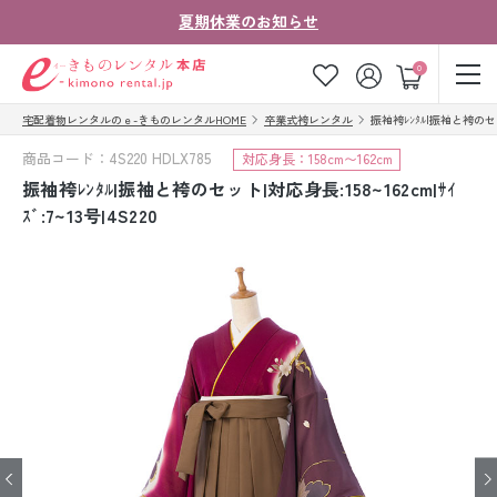
夏期休業のお知らせ
ゲスト
0
宅配着物レンタルのｅ-きものレンタルHOME
卒業式袴レンタル
振袖袴ﾚﾝﾀﾙ|振袖と袴のセット|
お気に入り
ログイン
カート
商品コード：4S220 HDLX785
対応身長：158cm〜162cm
ご利用ガイド
ご注文の流れ
振袖袴ﾚﾝﾀﾙ|振袖と袴のセット|対応身長:158~162cm|ｻｲ
ｽﾞ:7~13号|4S220
会社案内
よくあるご質問
きものコラム
お客様の声
法人・グループの
お問い合わせ
お客様はこちら
着物の種類から探す
七五三レンタル