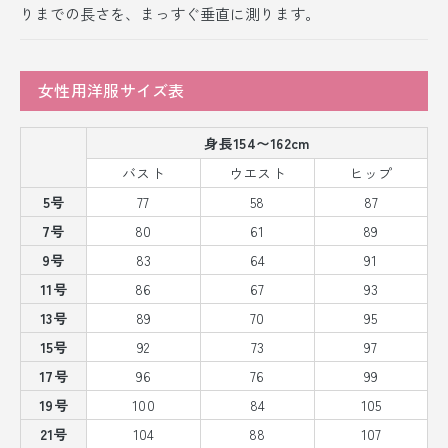
りまでの長さを、まっすぐ垂直に測ります。
女性用洋服サイズ表
身長154〜162cm
バスト
ウエスト
ヒップ
5号
77
58
87
7号
80
61
89
9号
83
64
91
11号
86
67
93
13号
89
70
95
15号
92
73
97
17号
96
76
99
19号
100
84
105
21号
104
88
107