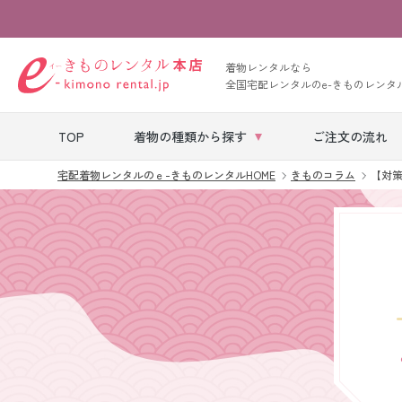
着物レンタルなら
全国宅配レンタルのe-きものレンタ
TOP
着物の種類から探す
ご注文の流れ
宅配着物レンタルのｅ-きものレンタルHOME
きものコラム
【対
七五三レンタル
ベビー着物レン
タル
留袖レンタル