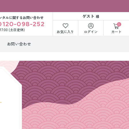
ゲスト
様
ンタルに関するお問い合わせ
0120-098-252
0
〜17:00 (土日定休)
お気に入り
ログイン
カート
お問い合わせ
訪問着・付下げ
着レンタル
レンタル
ビー洋装レン
紋付袴レンタル
ル
打掛&紋付袴
白無垢&紋付袴
ンタル
レンタル