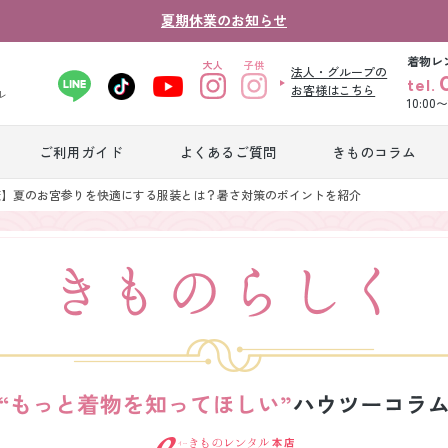
夏期休業のお知らせ
着物レ
法人・グループの
tel.
お客様はこちら
ル
10:00
ご利用ガイド
よくあるご質問
きものコラム
卒業式袴レンタ
策】夏のお宮参りを快適にする服装とは？暑さ対策のポイントを紹介
振袖レンタル
産
ル
ジュニア着物レ
ジュニア洋装レ
ベ
ンタル
ンタル
タ
男性礼装レンタ
色
スーツレンタル
ル
レ