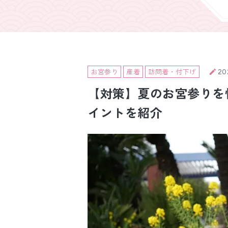
引き振袖レンタ
ル
お宮参り
産着
訪問着・付下げ
20
【対策】夏のお宮参りを
イントを紹介