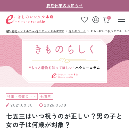
夏期休業のお知らせ
ゲスト
0
宅配着物レンタルのｅ-きものレンタルHOME
きものコラム
七五三はいつ祝うのが正しい
お気に入り
ログイン
カート
ご利用ガイド
ご注文の流れ
会社案内
よくあるご質問
きものコラム
お客様の声
法人・グループの
お問い合わせ
お客様はこちら
行事・祭事のコト
七五三
2021.09.30
2026.05.18
着物の種類から探す
七五三はいつ祝うのが正しい？男の子と
七五三レンタル
女の子は何歳が対象？