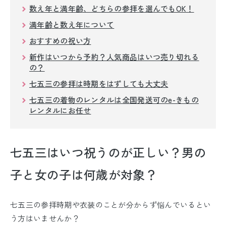
留袖レンタル
数え年と満年齢、どちらの参拝を選んでもOK！
満年齢と数え年について
男性礼装レンタル
おすすめの祝い方
スーツレンタル
新作はいつから予約？人気商品はいつ売り切れる
の？
色打掛&紋付袴レンタル
七五三の参拝は時期をはずしても大丈夫
白無垢&紋付袴レンタル
七五三の着物のレンタルは全国発送可のe-きもの
レンタルにお任せ
引き振袖レンタル
小物販売品
七五三はいつ祝うのが正しい？男の
子と女の子は何歳が対象？
七五三の参拝時期や衣装のことが分からず悩んでいるとい
う方はいませんか？