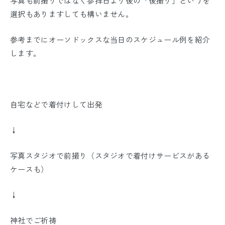
写真も前撮りではなく参拝日より後の「後撮り」という
を
選択もあります
しても構いません
。
参考までにオーソドックスな当日のスケジュール例を紹介
します。
自宅などで着付けして出発
↓
写真スタジオで前撮り（スタジオで着付けサービスがある
ケースも）
↓
神社でご祈祷