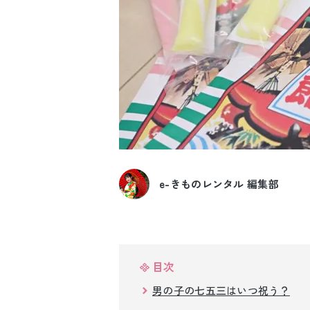
e-きものレンタル 編集部
目次
男の子の七五三はいつ祝う？