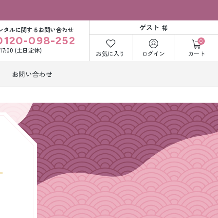
ゲスト
様
ンタルに関するお問い合わせ
0120-098-252
0
〜17:00 (土日定休)
お気に入り
ログイン
カート
お問い合わせ
訪問着・付下げ
着レンタル
レンタル
ビー洋装レン
紋付袴レンタル
ル
打掛&紋付袴
白無垢&紋付袴
ンタル
レンタル