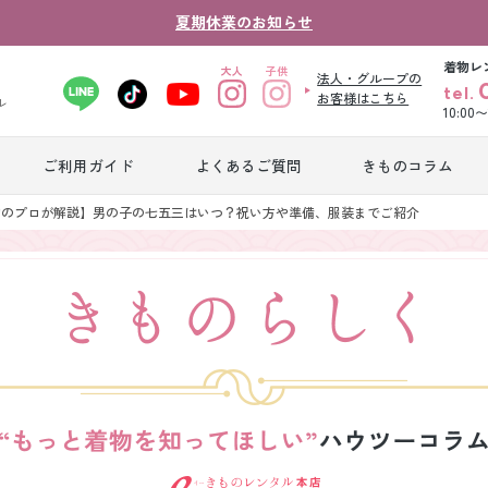
夏期休業のお知らせ
着物レ
法人・グループの
tel.
お客様はこちら
ル
10:00
ご利用ガイド
よくあるご質問
きものコラム
卒業式袴レンタ
物のプロが解説】男の子の七五三はいつ？祝い方や準備、服装までご紹介
振袖レンタル
産
ル
ジュニア着物レ
ジュニア洋装レ
ベ
ンタル
ンタル
タ
男性礼装レンタ
色
スーツレンタル
ル
レ