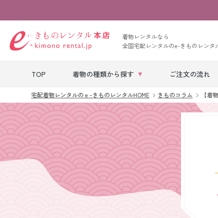
着物レンタルなら
全国宅配レンタルのe-きものレンタ
TOP
着物の種類から探す
ご注文の流れ
宅配着物レンタルのｅ-きものレンタルHOME
きものコラム
【着
七五三レンタル
ベビー着物レン
タル
留袖レンタル