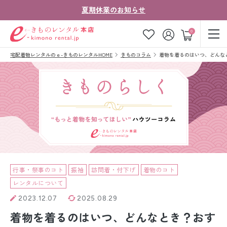
夏期休業のお知らせ
ゲスト
0
宅配着物レンタルのｅ-きものレンタルHOME
きものコラム
着物を着るのはいつ、どんな
お気に入り
ログイン
カート
ご利用ガイド
ご注文の流れ
会社案内
よくあるご質問
きものコラム
お客様の声
法人・グループの
お問い合わせ
お客様はこちら
行事・祭事のコト
振袖
訪問着・付下げ
着物のコト
レンタルについて
着物の種類から探す
2023.12.07
2025.08.29
七五三レンタル
着物を着るのはいつ、どんなとき？おす