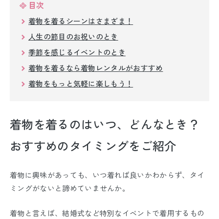
留袖レンタル
目次
着物を着るシーンはさまざま！
男性礼装レンタル
人生の節目のお祝いのとき
スーツレンタル
季節を感じるイベントのとき
着物を着るなら着物レンタルがおすすめ
色打掛&紋付袴レンタル
着物をもっと気軽に楽しもう！
白無垢&紋付袴レンタル
引き振袖レンタル
着物を着るのはいつ、どんなとき？
小物販売品
おすすめのタイミングをご紹介
着物に興味があっても、いつ着れば良いかわからず、タイ
ミングがないと諦めていませんか。
着物と言えば、結婚式など特別なイベントで着用するもの