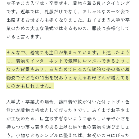
お子さまの入学式・卒業式も、着物を着る良いタイミング
です。近年では、礼服だけでなく、おしゃれなスーツ姿で
出席するお母さんも多くなりました。お子さまの入学や卒
業のための大切な儀式ではあるものの、服装は多様化して
いると言えます。
そんな中、着物にも注目が集まっています。上述したよう
に、着物をインターネットで気軽にレンタルできるように
なった背景もあり、あらためて日本の伝統的な格の高い着
物姿で子どもの門出を祝おうと考えるお母さんが増えてき
たのかもしれません。
入学式・卒業式の場合、訪問着や紋が付いた付け下げ・色
無地が着物の格式としてぴったりです。あくまでお子さま
が主役のため、目立ちすぎないように春らしい華やかさを
持ちつつ落ち着きのある上品な柄や色の着物を選びましょ
う。小物などもシンプルに整えれば、お祝いの日にぴった