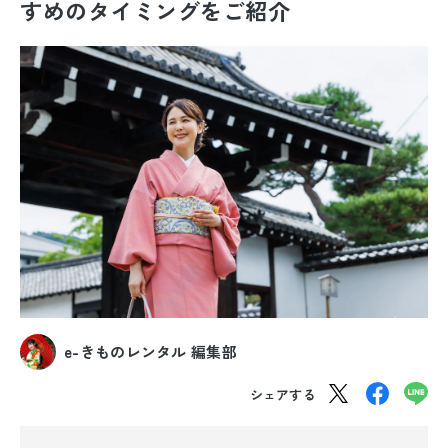
すめのタイミングをご紹介
振袖レンタル
卒業式袴レンタル
産着レンタル
訪問着・付下げレンタル
ベビー着物レンタル
ジュニア着物レンタル
ジュニア洋装レンタル
e-きものレンタル 編集部
ベビー洋装レンタル
シェアする
紋付袴レンタル