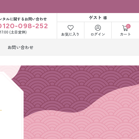
ゲスト
様
ンタルに関するお問い合わせ
0120-098-252
0
〜17:00 (土日定休)
お気に入り
ログイン
カート
お問い合わせ
訪問着・付下げ
着レンタル
レンタル
ビー洋装レン
紋付袴レンタル
ル
打掛&紋付袴
白無垢&紋付袴
ンタル
レンタル