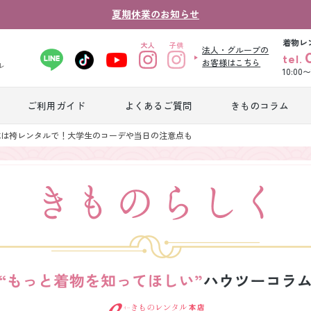
夏期休業のお知らせ
着物レ
法人・グループの
tel.
お客様はこちら
ル
10:00
ご利用ガイド
よくあるご質問
きものコラム
卒業式袴レンタ
式は袴レンタルで！大学生のコーデや当日の注意点も
振袖レンタル
産
ル
ジュニア着物レ
ジュニア洋装レ
ベ
ンタル
ンタル
タ
男性礼装レンタ
色
スーツレンタル
ル
レ