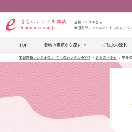
着物レンタルなら
全国宅配レンタルのe-きものレンタ
TOP
着物の種類から探す
ご注文の流れ
宅配着物レンタルのｅ-きものレンタルHOME
きものコラム
卒業
七五三レンタル
ベビー着物レン
タル
留袖レンタル