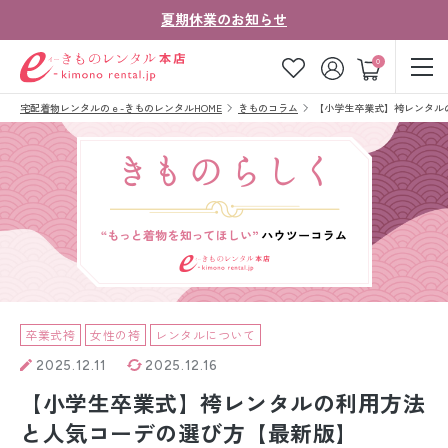
夏期休業のお知らせ
ゲスト
0
宅配着物レンタルのｅ-きものレンタルHOME
きものコラム
【小学生卒業式】袴レンタル
お気に入り
ログイン
カート
ご利用ガイド
ご注文の流れ
会社案内
よくあるご質問
きものコラム
お客様の声
法人・グループの
お問い合わせ
お客様はこちら
卒業式袴
女性の袴
レンタルについて
2025.12.11
2025.12.16
着物の種類から探す
【小学生卒業式】袴レンタルの利用方法
七五三レンタル
と人気コーデの選び方【最新版】