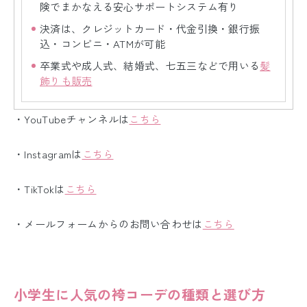
険でまかなえる安心サポートシステム有り
決済は、クレジットカード・代金引換・銀行振
込・コンビニ・ATMが可能
卒業式や成人式、結婚式、七五三などで用いる
髪
飾りも販売
・YouTubeチャンネルは
こちら
・Instagramは
こちら
・TikTokは
こちら
・メールフォームからのお問い合わせは
こちら
小学生に人気の袴
コーデ
の種類と選び方