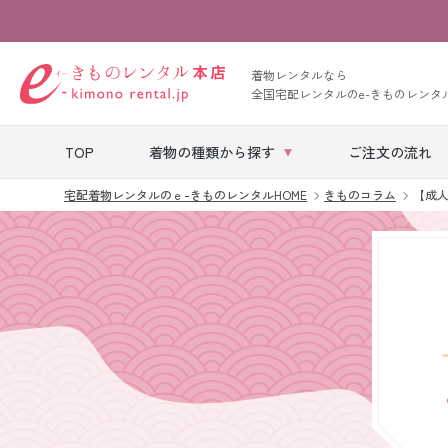
着物レンタルなら
全国宅配レンタルのe-きものレンタ
TOP
着物の種類から探す
ご注文の流れ
宅配着物レンタルのｅ-きものレンタルHOME
きものコラム
【成
七五三レンタル
ベビー着物レン
タル
留袖レンタル