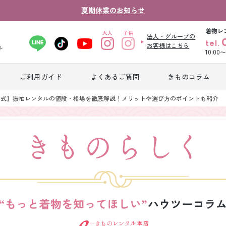
夏期休業のお知らせ
着物レ
法人・グループの
tel.
お客様はこちら
ル
10:00
ご利用ガイド
よくあるご質問
きものコラム
卒業式袴レンタ
人式】振袖レンタルの値段・相場を徹底解説！メリットや選び方のポイントも紹介
振袖レンタル
産
ル
ジュニア着物レ
ジュニア洋装レ
ベ
ンタル
ンタル
タ
男性礼装レンタ
色
スーツレンタル
ル
レ