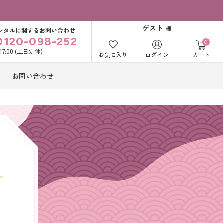
ゲスト
様
ンタルに関するお問い合わせ
0120-098-252
0
〜17:00 (土日定休)
お気に入り
ログイン
カート
お問い合わせ
訪問着・付下げ
着レンタル
レンタル
ビー洋装レン
紋付袴レンタル
ル
打掛&紋付袴
白無垢&紋付袴
ンタル
レンタル